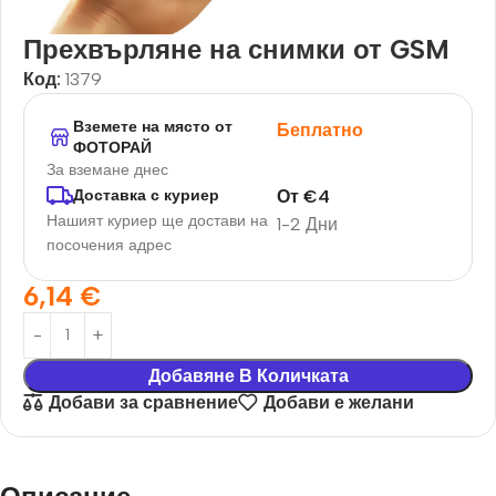
Прехвърляне на снимки от GSM
Код:
1379
Вземете на място от
Беплатно
ФОТОРАЙ
За вземане днес
От
€
4
Доставка с куриер
Нашият куриер ще достави на
1-2 Дни
посочения адрес
6,14
€
Добавяне В Количката
Добави за сравнение
Добави е желани