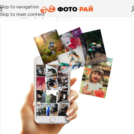
Skip to navigation
Skip to main content
Начало
›
Други услуги
›
Прехвърляне на снимки от GSM