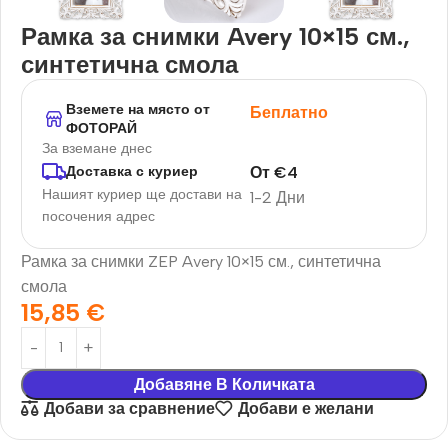
Рамка за снимки Avery 10×15 см.,
синтетична смола
Вземете на място от
Беплатно
ФОТОРАЙ
За вземане днес
От
€
4
Доставка с куриер
Нашият куриер ще достави на
1-2 Дни
посочения адрес
Рамка за снимки ZEP Avery 10×15 см., синтетична
смола
15,85
€
Добавяне В Количката
Добави за сравнение
Добави е желани