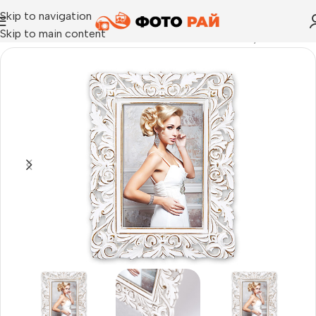
Skip to navigation
Skip to main content
Начало
›
Любов и сватба
›
Рамка за снимки Avery 10×15 см.,