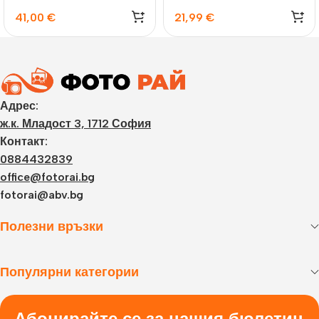
41,00
€
21,99
€
Адрес:
ж.к. Младост 3, 1712 София
Контакт:
0884432839
office@fotorai.bg
fotorai@abv.bg
Полезни връзки
Популярни категории
Абонирайте се за нашия бюлетин