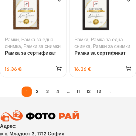
Рамки
,
Рамка за една
Рамки
,
Рамка за една
снимка
,
Рамки за снимки
снимка
,
Рамки за снимки
Рамка за сертификат
Рамка за сертификат
Certificate A4,
Certificate A4,
дървена, кафява
дървена, черна
16,36
€
16,36
€
1
2
3
4
…
11
12
13
→
Адрес:
ж.к. Младост 3, 1712 София