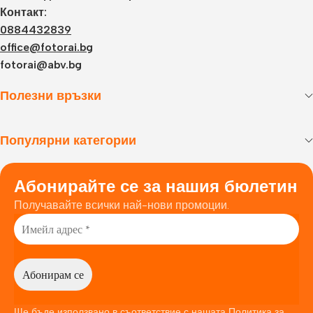
Контакт:
0884432839
office@fotorai.bg
fotorai@abv.bg
Полезни връзки
Популярни категории
Абонирайте се за нашия бюлетин
Получавайте всички най-нови промоции.
Ще бъде използвано в съответствие с нашата
Политика за