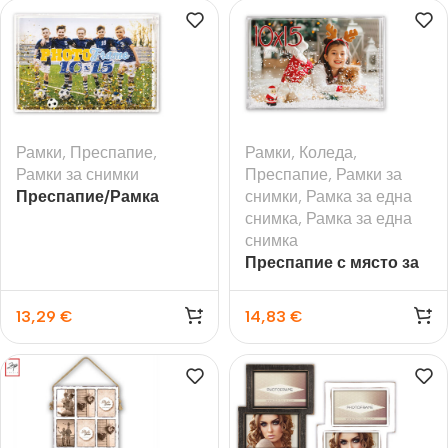
Рамки
,
Преспапие
,
Рамки
,
Коледа
,
Рамки за снимки
Преспапие
,
Рамки за
Преспапие/Рамка
снимки
,
Рамка за една
Football с място за
снимка
,
Рамка за една
снимка 10х15 см.
снимка
Преспапие с място за
снимка 10х15 см.
13,29
€
14,83
€