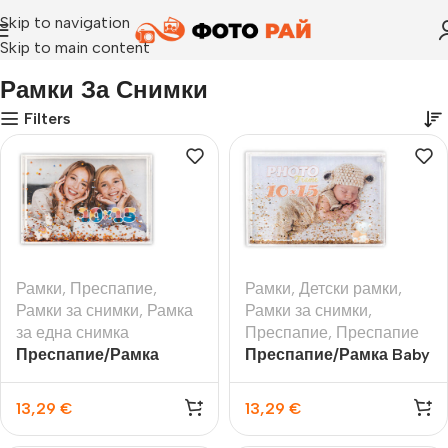
Skip to navigation
Skip to main content
Начало
›
Рамки за снимки
Рамки За Снимки
Filters
Рамки
,
Преспапие
,
Рамки
,
Детски рамки
,
Рамки за снимки
,
Рамка
Рамки за снимки
,
за една снимка
Преспапие
,
Преспапие
Преспапие/Рамка
Преспапие/Рамка Baby
Alpaca с място за
с място за снимка 10х15
снимка 10х15 см.
см.
13,29
€
13,29
€