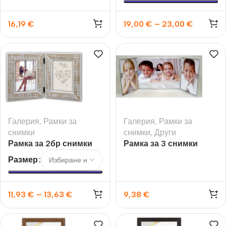
16,19
€
19,00
€
–
23,00
€
Галерия
,
Рамки за
Галерия
,
Рамки за
снимки
снимки
,
Други
Рамка за 2бр снимки
Рамка за 3 снимки
Levico
Sulaaf
Размер
11,93
€
–
13,63
€
9,38
€