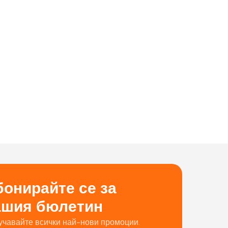
онирайте се за
ашия бюлетин
учавайте всички най-нови промоции.