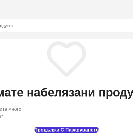
мате набелязани проду
ите много
“.
Продължи С Пазаруването