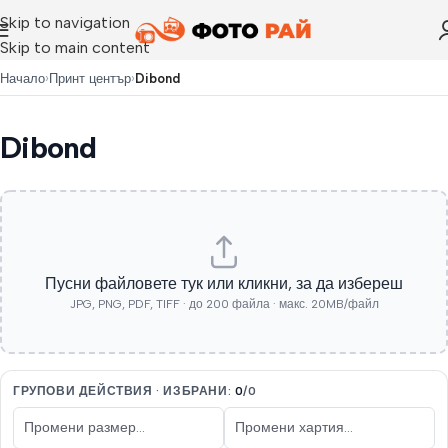
Skip to navigation
Skip to main content
›
›
Начало
Принт център
Dibond
Dibond
Пусни файловете тук или кликни, за да избереш
JPG, PNG, PDF, TIFF · до
200
файла · макс.
20
MB/файл
ГРУПОВИ ДЕЙСТВИЯ · ИЗБРАНИ:
0
/
0