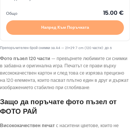
15.00
€
Общо
Напред Към Поръчката
Препоръчителен брой снимки за
A4 — 21×29.7 cm (120 части)
: до
6
Фото пъзел 120 части
— превърнете любимите си снимки
в забавна и оригинална игра. Печатът се прави върху
висококачествен картон и след това се изрязва прецизно
на 120 елемента, които пасват плътно един в друг и държат
изображението стабилно при сглобяване.
Защо да поръчате фото пъзел от
ФОТО РАЙ
Висококачествен печат
с наситени цветове, които не