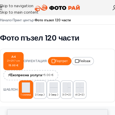
Skip to navigation
Skip to main content
›
›
Начало
Принт център
Фото пъзел 120 части
Фото пъзел 120 части
A4
21
×
29.7
cm
ОРИЕНТАЦИЯ:
Портрет
Пейзаж
15.00
€
⚡
Експресна услуга
+
5.00
€
ШАБЛОН:
1 снимка
2 (хор.)
2 (вер.)
3 (1+2)
4 (2×2)