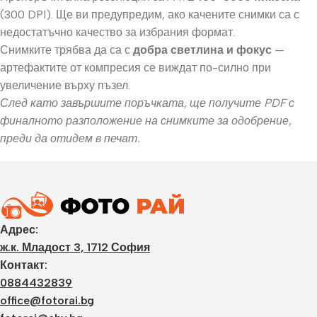
(300 DPI). Ще ви предупредим, ако качените снимки са с
недостатъчно качество за избрания формат.
Снимките трябва да са с
добра светлина и фокус
—
артефактите от компресия се виждат по-силно при
увеличение върху пъзел.
След като завършите поръчката, ще получите PDF с
финалното разположение на снимките за одобрение,
преди да отидем в печат.
Адрес:
ж.к. Младост 3, 1712 София
Контакт:
0884432839
office@fotorai.bg