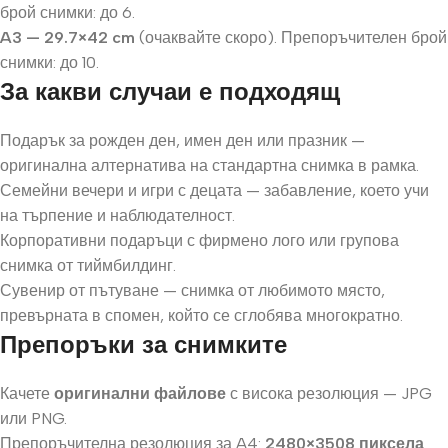
брой снимки: до 6.
A3 — 29.7×42 cm
(очаквайте скоро). Препоръчителен брой
снимки: до 10.
За какви случаи е подходящ
Подарък за рожден ден, имен ден или празник —
оригинална алтернатива на стандартна снимка в рамка.
Семейни вечери и игри с децата — забавление, което учи
на търпение и наблюдателност.
Корпоративни подаръци с фирмено лого или групова
снимка от тиймбилдинг.
Сувенир от пътуване — снимка от любимото място,
превърната в спомен, който се сглобява многократно.
Препоръки за снимките
Качете
оригинални файлове
с висока резолюция — JPG
или PNG.
Препоръчителна резолюция за A4:
2480×3508 пиксела