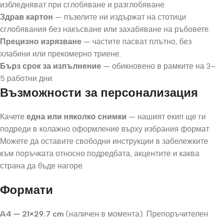
избледняват при сглобяване и разглобяване.
Здрав картон
— пъзелите ни издържат на стотици
сглобявания без накъсване или захабяване на ръбовете.
Прецизно изрязване
— частите пасват плътно, без
хлабини или прекомерно триене.
Бърз срок за изпълнение
— обикновено в рамките на 3–
5 работни дни.
Възможности за персонализация
Качете
една или няколко снимки
— нашият екип ще ги
подреди в колажно оформление върху избрания формат.
Можете да оставите свободни инструкции в забележките
към поръчката относно подредбата, акцентите и каква
страна да бъде нагоре.
Формати
A4 — 21×29.7 cm
(наличен в момента). Препоръчителен