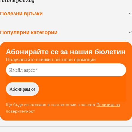
fotorai@abv.bg
Полезни връзки
Популярни категории
Абонирайте се за нашия бюлетин
Получавайте всички най-нови промоции.
Ще бъде използвано в съответствие с нашата
Политика за
поверителност