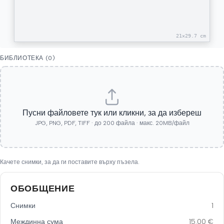
21
×
29.7
cm
БИБЛИОТЕКА (
0
)
Пусни файловете тук или кликни, за да избереш
JPG, PNG, PDF, TIFF · до
200
файла · макс.
20
MB/файл
Качете снимки, за да ги поставите върху пъзела.
ОБОБЩЕНИЕ
Снимки
1
Междинна сума
15.00
€