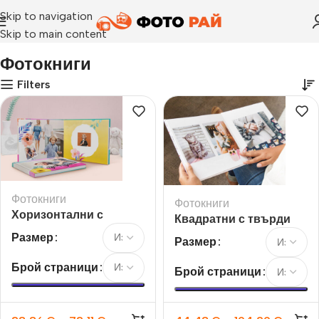
Skip to navigation
Skip to main content
Начало
›
Фотокниги
Фотокниги
Filters
Фотокниги
Фотокниги
Хоризонтални с
Квадратни с твърди
твърди страници
страници
Размер
Размер
Брой страници
Брой страници