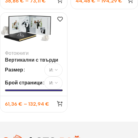
38,86
€
–
73,11
€
44,48
€
–
194,29
€
Фотокниги
Вертикални с твърди
страници
Размер
Брой страници
61,36
€
–
132,94
€