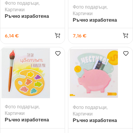
Фото подаръци
,
Фото подаръци
,
Картички
Картички
Ръчно изработена
Ръчно изработена
картичка Подарък
картичка подходяща за
сватба
6,14
€
7,16
€
Фото подаръци
,
Фото подаръци
,
Картички
Картички
Ръчно изработена
Ръчно изработена
картичка Ти си цветът
картичка Честито!
в живота ми