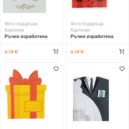
Фото подаръци
,
Фото подаръци
,
Картички
Картички
Ръчно изработена
Ръчно изработена
картичка Завинаги…..
картичка Най-добър
заедно
татко
6,14
€
6,14
€