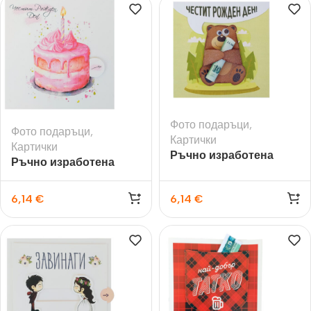
Фото подаръци
,
Фото подаръци
,
Картички
Картички
Ръчно изработена
Ръчно изработена
картичка за рожден
картичка за рожден
ден Мече
ден
6,14
€
6,14
€