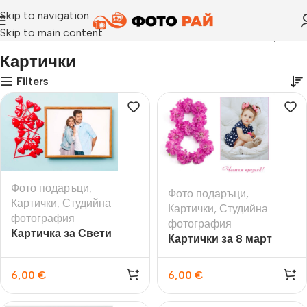
Skip to navigation
Skip to main content
Начало
›
Картички
Картички
Filters
Фото подаръци
,
Фото подаръци
,
Картички
,
Студийна
Картички
,
Студийна
фотография
фотография
Картичка за Свети
Картички за 8 март
Валентин със снимка
6,00
€
6,00
€