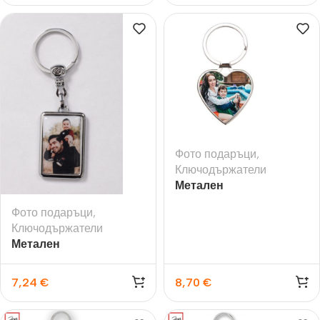
Фото подаръци
,
Ключодържатели
Метален
ключодържател –
Фото подаръци
,
СЪРЦЕ
Ключодържатели
Метален
ключодържател –
ПРАВОЪГЪЛНИК за
7,24
€
8,70
€
две снимки