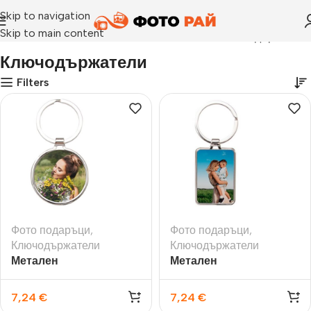
Skip to navigation
Skip to main content
Начало
›
Ключодържатели
Ключодържатели
Filters
Фото подаръци
,
Фото подаръци
,
Ключодържатели
Ключодържатели
Метален
Метален
ключодържател –
ключодържател –
КРЪГ
ПРАВОЪГЪЛНИК
7,24
€
7,24
€