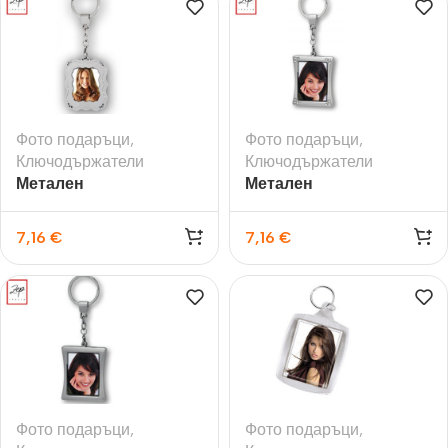
Фото подаръци
,
Фото подаръци
,
Ключодържатели
Ключодържатели
Метален
Метален
ключодържател за
ключодържател за
снимка с подвижна
снимка-Стоун
7,16
€
7,16
€
част
Фото подаръци
,
Фото подаръци
,