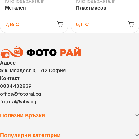
Ключодържатели
Ключодържатели
Метален
Пластмасов
ключодържател за
ключодържател за
снимка
снимка
7,16
€
5,11
€
Адрес:
ж.к. Младост 3, 1712 София
Контакт:
0884432839
office@fotorai.bg
fotorai@abv.bg
Полезни връзки
Популярни категории