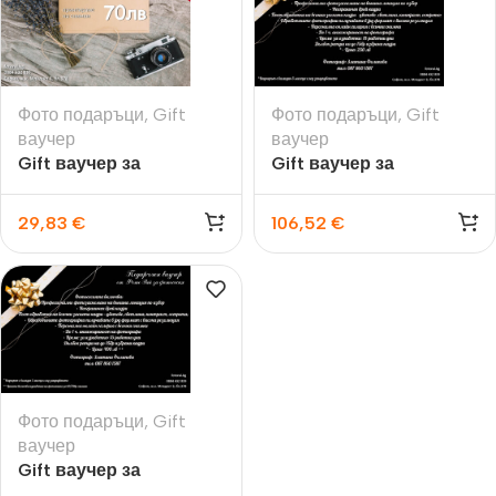
Фото подаръци
,
Gift
Фото подаръци
,
Gift
ваучер
ваучер
Gift ваучер за
Gift ваучер за
принтиране на снимки
фотосесия
29,83
€
106,52
€
Фото подаръци
,
Gift
ваучер
Gift ваучер за
фотосесия