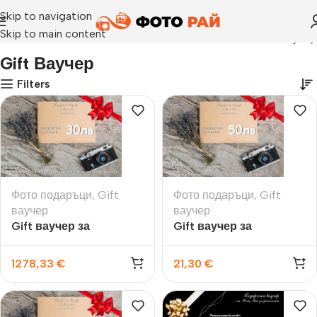
Skip to navigation
Skip to main content
Начало
›
Gift ваучер
Gift Ваучер
Filters
Фото подаръци
,
Gift
Фото подаръци
,
Gift
ваучер
ваучер
Gift ваучер за
Gift ваучер за
принтиране на снимки
принтиране на снимки
1278,33
€
21,30
€