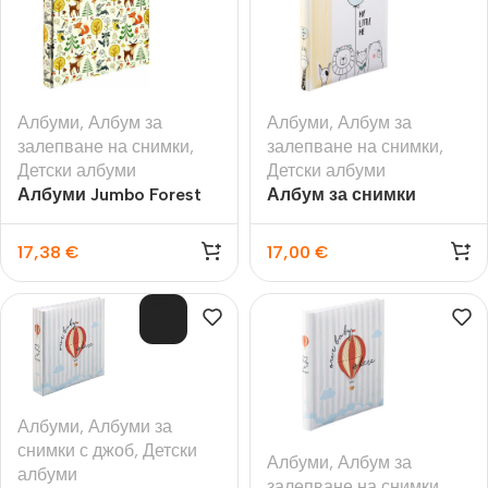
Албуми
,
Албум за
Албуми
,
Албум за
залепване на снимки
,
залепване на снимки
,
Детски албуми
Детски албуми
Албуми Jumbo Forest
Албум за снимки
30×30см.,100стр., за
MyLittle Me 60стр.
залепване на вашите
29х32 см.
17,38
€
17,00
€
снимки
ИЗЧ
ЕРП
АН
Албуми
,
Албуми за
снимки с джоб
,
Детски
Албуми
,
Албум за
албуми
залепване на снимки
,