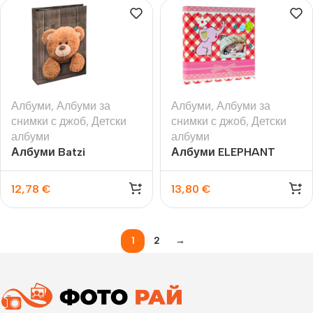
Албуми
,
Албуми за
Албуми
,
Албуми за
снимки с джоб
,
Детски
снимки с джоб
,
Детски
албуми
албуми
Албуми Batzi
Албуми ELEPHANT
12,78
€
13,80
€
1
2
→