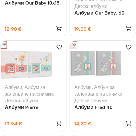
Албуми Our Baby 10х15,
Детски албуми
200бр.
Албуми Our Baby, 60
стр., за залепване на
вашите снимки
12,90
€
19,00
€
Албуми
,
Албум за
Албуми
,
Албум за
залепване на снимки
,
залепване на снимки
,
Детски албуми
Детски албуми
Албуми Pierre
Албуми Fred 40
страници, 24×24см за
залепване на вашите
19,94
€
14,32
€
снимки