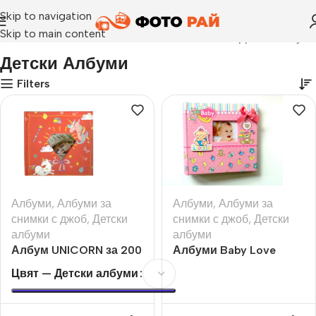
Skip to navigation
Skip to main content
Начало
›
Детски албуми
Детски Албуми
Filters
Албуми
,
Албуми за
Албуми
,
Албуми за
снимки с джоб
,
Детски
снимки с джоб
,
Детски
албуми
албуми
Албум UNICORN за 200
Албуми Baby Love
бр. снимки 10х15 см.
Цвят — Детски албуми