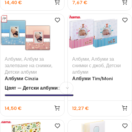
14,40
€
7,67
€
Албуми
,
Албум за
Албуми
,
Албуми за
залепване на снимки
,
снимки с джоб
,
Детски
Детски албуми
албуми
Албуми Cinzia
Албуми Tim/Moni
Цвят — Детски албуми
14,50
€
12,27
€