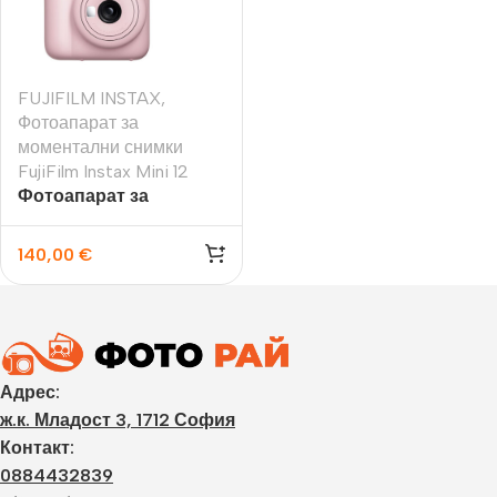
FUJIFILM INSTAX
,
Фотоапарат за
моментални снимки
FujiFilm Instax Mini 12
Фотоапарат за
моментални снимки
FujiFilm Instax Mini 12,
140,00
€
розов
Адрес:
ж.к. Младост 3, 1712 София
Контакт:
0884432839