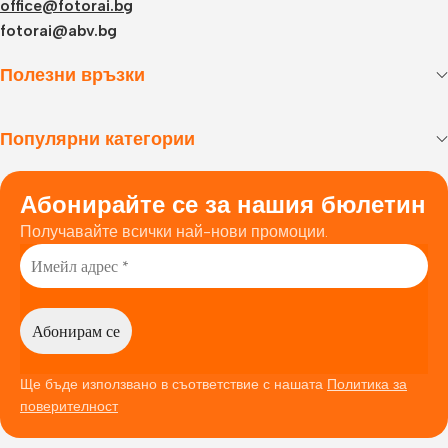
office@fotorai.bg
fotorai@abv.bg
Полезни връзки
Популярни категории
Абонирайте се за нашия бюлетин
Получавайте всички най-нови промоции.
Ще бъде използвано в съответствие с нашата
Политика за
поверителност