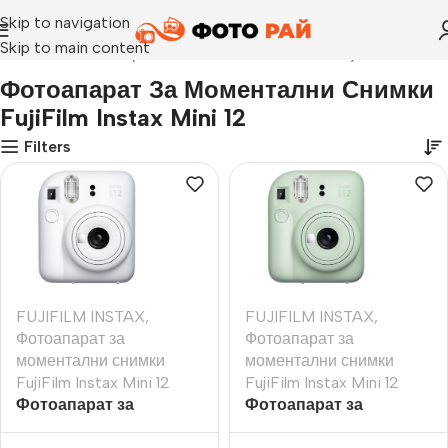
Skip to navigation
Skip to main content
Начало
›
Фотоапарат за моментални снимки FujiFilm Instax M
Фотоапарат За Моментални Снимки
FujiFilm Instax Mini 12
Filters
FUJIFILM INSTAX
,
FUJIFILM INSTAX
,
Фотоапарат за
Фотоапарат за
моментални снимки
моментални снимки
FujiFilm Instax Mini 12
FujiFilm Instax Mini 12
Фотоапарат за
Фотоапарат за
моментални снимки
моментални снимки