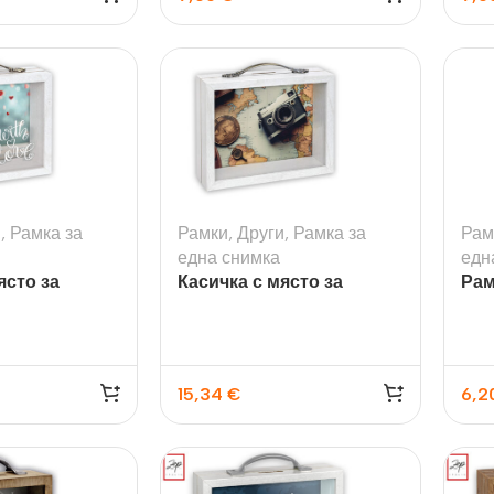
и
,
Рамка за
Рамки
,
Други
,
Рамка за
Рам
една снимка
едн
ясто за
Касичка с място за
Рам
орация За
Текстил И
y, дървена
снимка Patrick, дървена
C, 
на
Подаръци
дъ
nd
Чаши
15,34
€
6,2
илик Бонд
Тениски
ат върху
Възглавници
окартон
Торбички