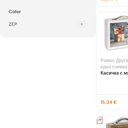
Color
ZEP
8
Рамки
,
Друг
една снимка
Касичка с м
Снимки И
Дек
снимка And
Постери
Сте
Снимки малък
Dibo
формат
15,34
€
Акр
Голям формат
Печ
Печат върху канава
пен