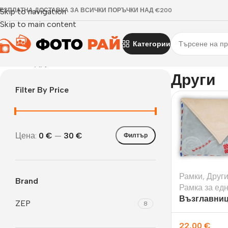
ЕЗПЛАТНА ДОСТАВКА ЗА ВСИЧКИ ПОРЪЧКИ НАД €200
Skip to navigation
Skip to main content
Категории
Начало
›
Други
Други
Filter By Price
Цена:
0 €
—
30 €
Филтър
Рамки
,
Друг
Brand
Рамка за ед
Възглавниц
ZEP
8
снимка Lett
22,00
€