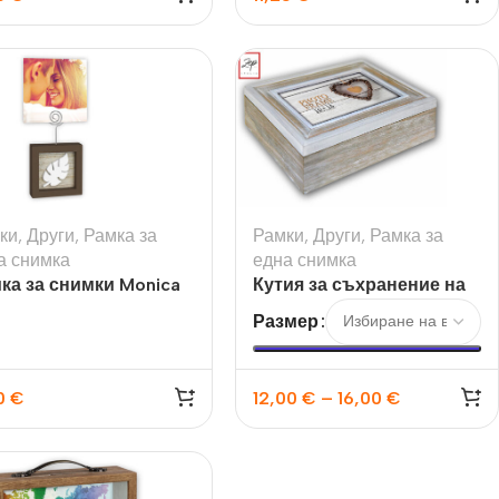
ки
,
Други
,
Рамка за
Рамки
,
Други
,
Рамка за
а снимка
една снимка
ка за снимки Monica
Кутия за съхранение на
дървена с метален
снимки Zacapa Box
Размер
ржач
0
€
12,00
€
–
16,00
€