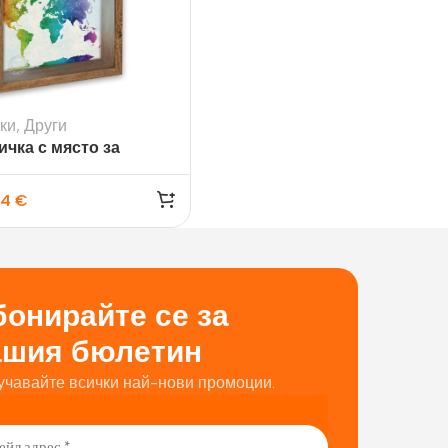
ки
,
Други
ичка с място за
мка Jacob
34
€
онирайте се за
ашия бюлетин
учавайте всички най-нови промоции.