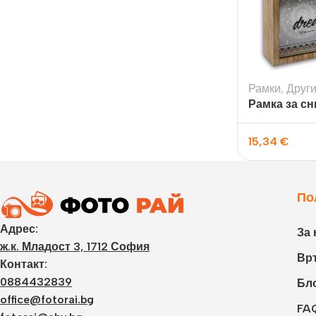
Фот
Рамки
,
Друг
Рамка за сн
Sasha
15,34
€
По
Адрес:
За 
ж.к. Младост 3, 1712 София
Връ
Контакт:
0884432839
Бл
office@fotorai.bg
FA