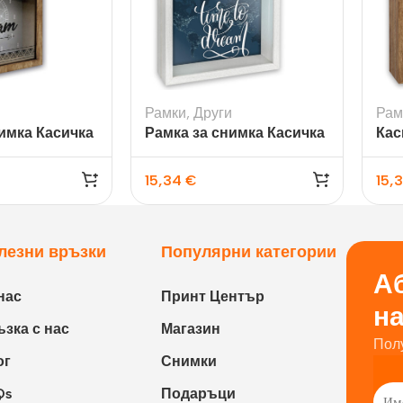
окнига
Фото пъзел 120
части
Магнити
Ключодържатели
и
Рамки
,
Други
Рам
имка Касичка
Рамка за снимка Касичка
Кас
Други
Smith
сни
15,34
€
15,
лезни връзки
Популярни категории
Аб
нас
Принт Център
н
зка с нас
Магазин
Пол
ог
Снимки
Qs
Подаръци