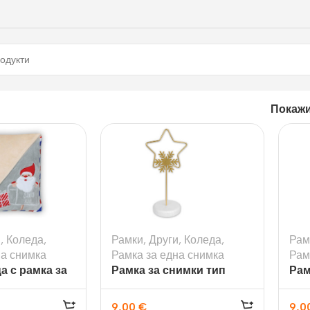
Покаж
и
,
Коледа
,
Рамки
,
Други
,
Коледа
,
Рам
на снимка
Рамка за една снимка
Рам
а с рамка за
Рамка за снимки тип
Рам
er
стойка Moritz
сто
9,00
€
9,0