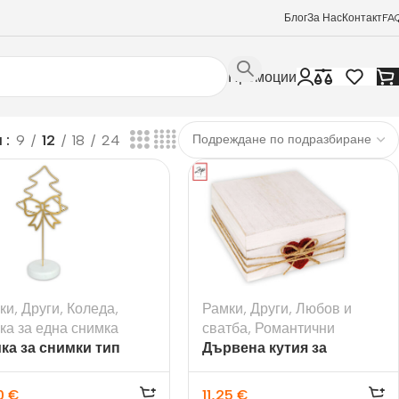
Блог
За Нас
Контакт
FA
Промоции
и
9
12
18
24
ки
,
Други
,
Коледа
,
Рамки
,
Други
,
Любов и
ка за една снимка
сватба
,
Романтични
ка за снимки тип
Дървена кутия за
йка Moritz
съхранение Luana
0
€
11,25
€