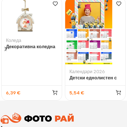
Коледа
Декоративна коледна
висулка с място за
снимка Hazel D 6×6
см., дървена къщичка
Календари 2026
Детски еднолистен с
директен печат –
Миньони
6,39
€
5,54
€