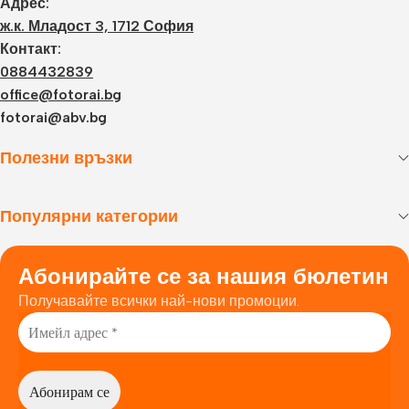
Адрес:
ж.к. Младост 3, 1712 София
Контакт:
0884432839
office@fotorai.bg
fotorai@abv.bg
Полезни връзки
Популярни категории
Абонирайте се за нашия бюлетин
Получавайте всички най-нови промоции.