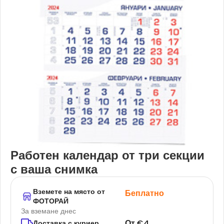
Работен календар от три секции
с ваша снимка
Вземете на място от
Беплатно
ФОТОРАЙ
За вземане днес
От
€
4
Доставка с куриер