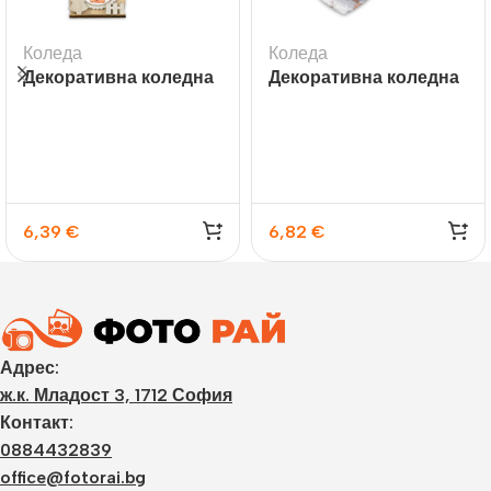
Коледа
Коледа
Декоративна коледна
Декоративна коледна
висулка с място за
топка сърце Lovely
снимка Hazel B 6×6
Heart с място за
см., дървена къщичка
снимка 8х10 см,
прозрачна
6,39
€
6,82
€
Адрес:
ж.к. Младост 3, 1712 София
Контакт:
0884432839
office@fotorai.bg