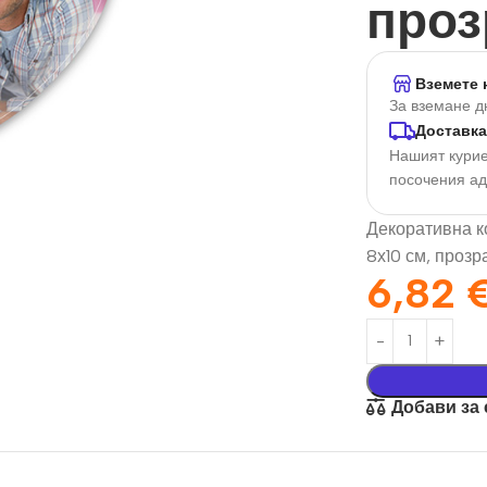
проз
Вземете 
За вземане д
Доставка
Нашият курие
посочения а
Декоративна ко
8х10 см, прозр
6,82
орация За
Текстил И
на
Подаръци
nd
Чаши
илик Бонд
Тениски
Добави за
ат върху
Възглавници
окартон
Торбички