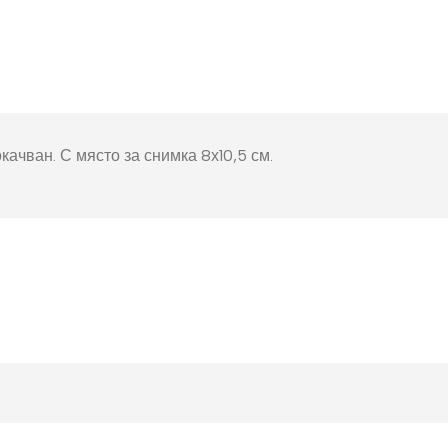
окнига
Фото пъзел 120
части
Магнити
Ключодържатели
Други
качван. С място за снимка 8х10,5 см.