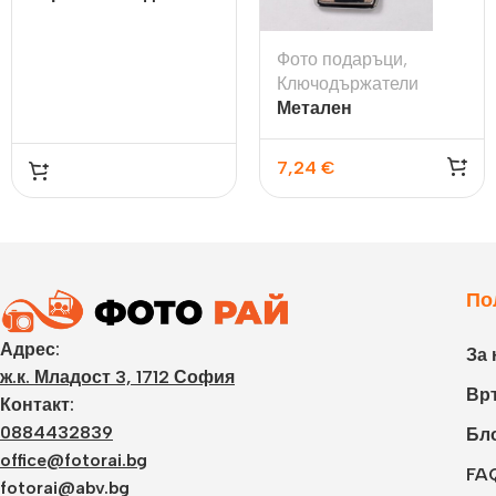
Класик
Фото подаръци
,
Ключодържатели
Метален
ключодържател –
ПРАВОЪГЪЛНИК за
7,24
€
две снимки
По
Адрес:
За 
ж.к. Младост 3, 1712 София
Връ
Контакт:
0884432839
Бл
office@fotorai.bg
FA
fotorai@abv.bg