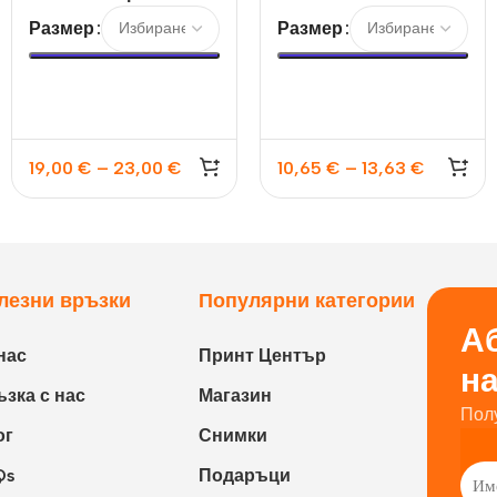
снимки Nelson 6Q
Faenza coffee
Размер
Размер
19,00
€
–
23,00
€
10,65
€
–
13,63
€
лезни връзки
Популярни категории
Аб
нас
Принт Център
н
зка с нас
Магазин
Пол
ог
Снимки
Qs
Подаръци