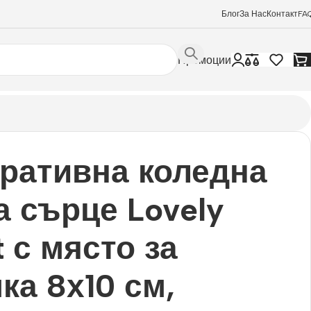
Блог
За Нас
Контакт
FA
Промоции
ративна коледна
а сърце Lovely
t с място за
ка 8х10 см,