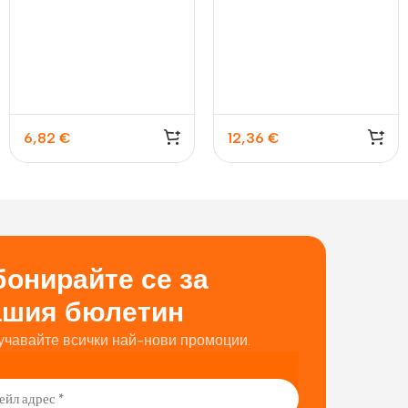
Nuoro 13×18
Nuoro 30×40
6,82
€
12,36
€
онирайте се за
ашия бюлетин
учавайте всички най-нови промоции.