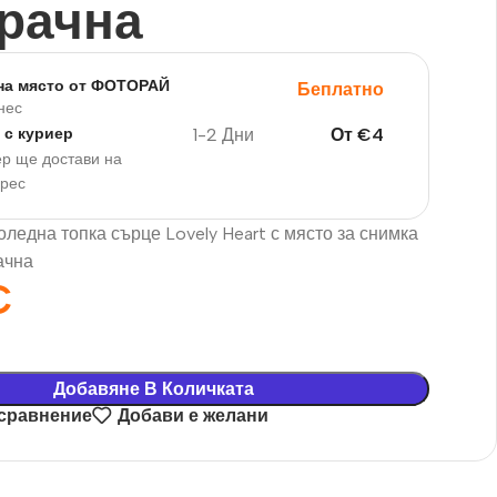
рачна
на място от ФОТОРАЙ
Беплатно
нес
1-2 Дни
От
€
4
 с куриер
р ще достави на
дрес
ледна топка сърце Lovely Heart с място за снимка
ачна
€
Добавяне В Количката
 сравнение
Добави е желани