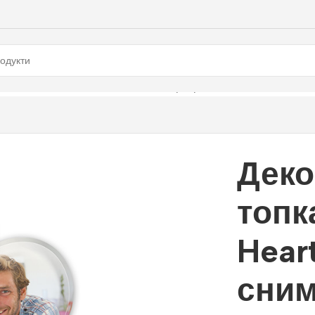
eart с място за снимка 8х10 см, прозрачна
Деко
топк
Hear
сним