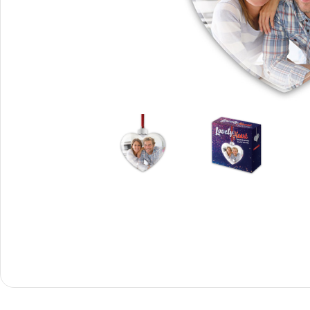
Снимки И
Дек
Постери
Сте
Снимки малък
Dibo
формат
Акр
Голям формат
Печ
Печат върху канава
пен