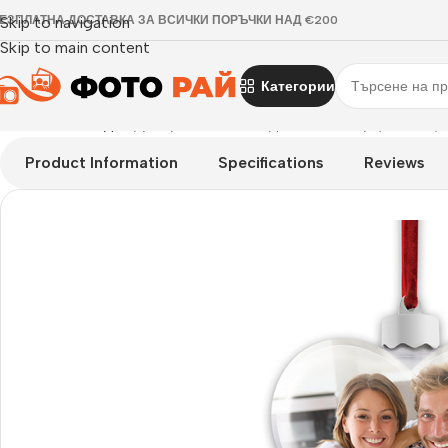
ЕЗПЛАТНА ДОСТАВКА ЗА ВСИЧКИ ПОРЪЧКИ НАД €200
Skip to navigation
Skip to main content
Категории
Начало
›
Коледа
›
Декоративна коледна топка сърце Lovely H
Product Information
Specifications
Reviews