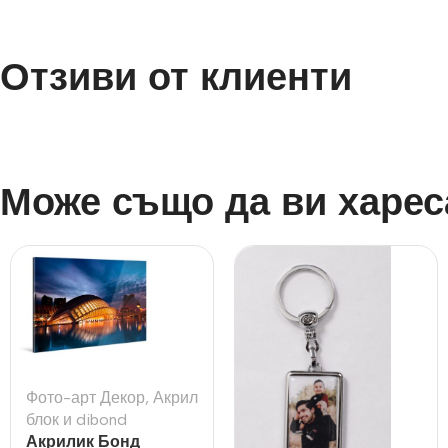
Отзиви от клиенти
Може също да ви харес
Фото-арт Декор
,
Акрил
блок и dibond
Акрилик Бонд