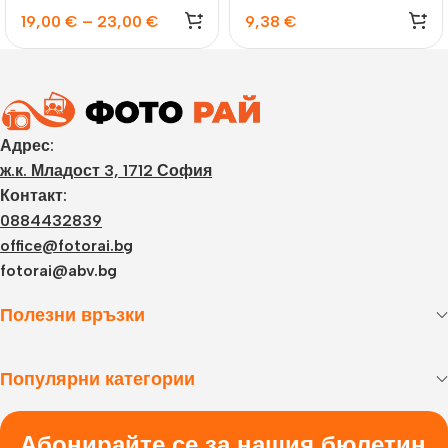
19,00
€
–
23,00
€
9,38
€
Адрес:
ж.к. Младост 3, 1712 София
Контакт:
0884432839
office@fotorai.bg
fotorai@abv.bg
Полезни връзки
Популярни категории
Абонирайте се за нашия бюлетин