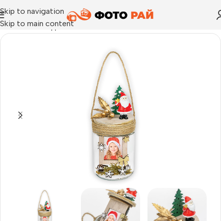
Skip to navigation
Skip to main content
Начало
›
Коледа
›
Рамка за снимки Vadim в стъклен буркан