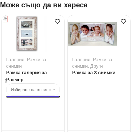
Може също да ви хареса
Галерия
,
Рамки за
Галерия
,
Рамки за
снимки
снимки
,
Други
Рамка галерия за
Рамка за 3 снимки
снимки Nelson 6Q
Sulaaf
Размер