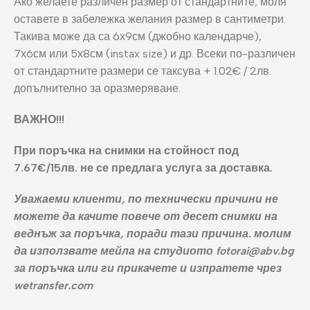
Ако желаете различен размер от стандартните, моля
оставете в забележка желания размер в сантиметри.
Такива може да са 6х9см (джобно календарче),
7х6см или 5х8см (instax size) и др.
Всеки по-различен
от стандартните размери се таксува + 1.02€ / 2лв.
допълнително за оразмеряване.
ВАЖНО!!!
При поръчка на снимки на стойност под
7.67€/15лв. не се предлага услуга за доставка.
Уважаеми клиенти, по технически причини не
можете да качите повече от десет снимки на
веднъж за поръчка, поради тази причина. молим
да използвате мейла на студиото fotorai@abv.bg
за поръчка или ги прикачете и изпратете чрез
wetransfer.com