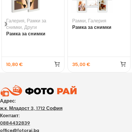
Галерия
,
Рамки за
Рамки
,
Галерия
снимки
,
Други
Рамка за снимки
Рамка за снимки
галерия Riace
галерия Visby бяла
10,80
€
35,00
€
Адрес:
ж.к. Младост 3, 1712 София
Контакт:
0884432839
office@fotorai.bg