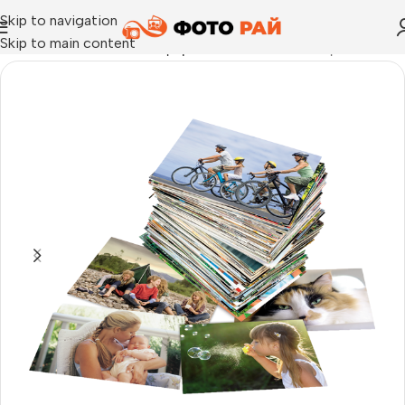
Skip to navigation
Skip to main content
Начало
›
Снимки малък формат
›
Снимка малък формат