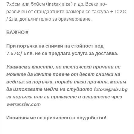
7х6см или 5х8см (instax size) и др.
Всеки по-
различен от стандартните размери се таксува + 1.02€
/ 2лв. допълнително за оразмеряване.
ВАЖНО!!!
При поръчка на снимки на стойност под
7.67€/15лв. не се предлага услуга за доставка.
Уважаеми клиенти, по технически причини не
можете да качите повече от десет снимки на
веднъж за поръчка, поради тази причина. молим
да използвате мейла на студиото fotorai@abv.bg
за поръчка или ги прикачете и изпратете чрез
wetransfer.com
Извиняваме се причиненото неудобство!