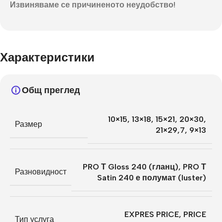
Извиняваме се причиненото неудобство!
Характеристики
Общ преглед
10×15
,
13×18
,
15×21
,
20×30
,
Размер
21×29,7
,
9×13
PRO Т Gloss 240 (гланц)
,
PRO Т
Разновидност
Satin 240 е полумат (luster)
EXPRES PRICE
,
PRICE
Тип услуга