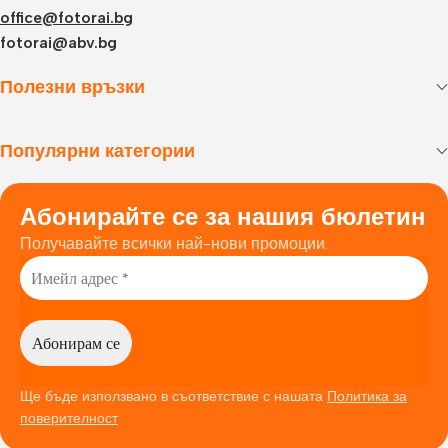
office@fotorai.bg
fotorai@abv.bg
Полезни връзки
Популярни категории
Абонирайте се за нашия бюлетин
Получавайте всички най-нови промоции.
Ще бъде използвано в съответствие с нашата
Политика за
поверителност