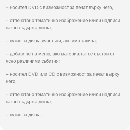
– носител DVD с визможност за печат върху него;
– отпечатано тематично изображение и/или надписи
какво съдьржа диска;
– кутия за диска;участьци, ако има такива;
– добавяне на меню, ако материалът се състои от
ясно различими сьбития;
– носител DVD или CD с визможност за печат вырху
него;
– отпечатано тематично изображение и/или надписи
какво съдьржа диска;
– кутия за диска;