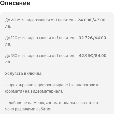
Описание
До 60 min. видеозаписи от 1 носител –
24.03€/
47.00
лв.
До 120 min. видеозаписи от 1 носител –
32.72€/
64.00
лв.
До 180 min. видеозаписи от 1 носител –
42.95€/
84.00
лв.
Услугата включва:
– прехвърляне и цифровизиране (за аналоговите
формати) на видеоматериала;
– добавяне на меню, ако материальт се състои от
ясно различими сьбития;