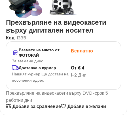
Прехвърляне на видеокасети
върху дигитален носител
Код:
1385
Вземете на място от
Беплатно
ФОТОРАЙ
За вземане днес
От
€
4
Доставка с куриер
Нашият куриер ще достави на
1-2 Дни
посочения адрес
Прехвърляне на видеокасети върху DVD-срок 5
работни дни
Добави за сравнение
Добави е желани