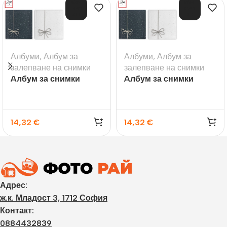
ИЗЧ
ИЗЧ
ЕРП
ЕРП
АН
АН
Албуми
,
Албум за
Албуми
,
Албум за
залепване на снимки
залепване на снимки
Aлбум за снимки
Aлбум за снимки
Sonora – бял
Sonora – тъмносин
14,32
€
14,32
€
Адрес:
ж.к. Младост 3, 1712 София
Контакт:
0884432839