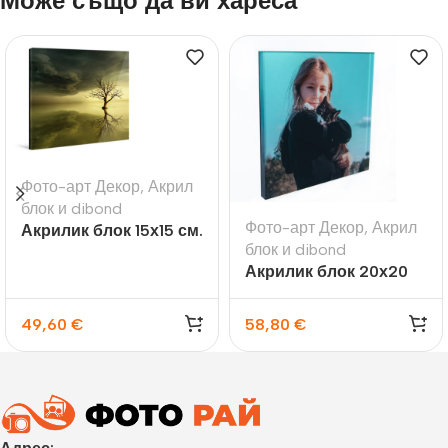
Може също да ви хареса
Фото-арт Декор
,
Акрил
блок и dibond
Фото-арт Декор
,
Акрил
Акрилик блок 15х15 см.
блок и dibond
/23 мм./
Акрилик блок 20х20
см. /13 мм./
49,60
€
58,80
€