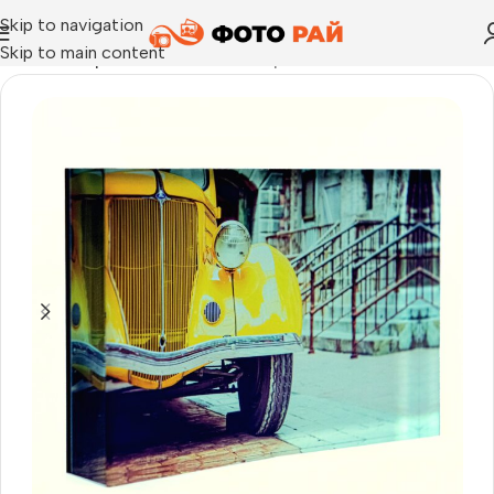
Skip to navigation
Skip to main content
Начало
›
Акрил блок и dibond
›
Акрилик блок 15х10 см. /23 мм