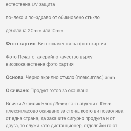
естествена UV защита
по-леко и по-здраво от обикновено стъкло
дебелина 20mm или 10mm.
Фото хартия:
Висококачествена фото хартия
Фото Печат с галерийно качество върху
висококачествена фото хартия.
Основа:
Черно акрилно стъкло (плексиглас) 3mm
Окачване:
Продукт готов за окачване
Всички Акрилик Блок /13mm/ са снабдени с 10mm.
плексигласово окачване за стена, което ви позволява,
от една страна, да закачите сигурно продукта и от
друга, то служи като дистанционер, отделяйки го от