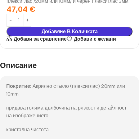
плексиглас /20мм или 10мм/ и черен плексиглас 3мм.
47,04
€
Добавяне В Количката
Добави за сравнение
Добави е желани
Описание
Покритие:
Акрилно стъкло (плексиглас) 20mm или
10mm
придава голяма дълбочина на рязкост и детайлност
на изображението
кристална чистота