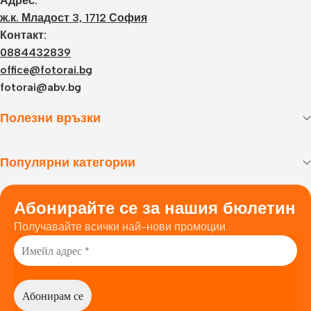
Адрес:
ж.к. Младост 3, 1712 София
Контакт:
0884432839
office@fotorai.bg
fotorai@abv.bg
Полезни връзки
Популярни категории
Абонирайте се за нашия бюлетин
Получавайте всички най-нови промоции.