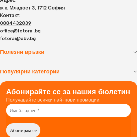
Адрес:
ж.к. Младост 3, 1712 София
Контакт:
0884432839
office@fotorai.bg
fotorai@abv.bg
Полезни връзки
Популярни категории
Абонирайте се за нашия бюлетин
Получавайте всички най-нови промоции.