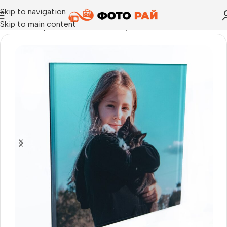
Skip to navigation
Skip to main content
Начало
›
Акрил блок и dibond
›
Акрилик блок 20х20 см. /13 мм