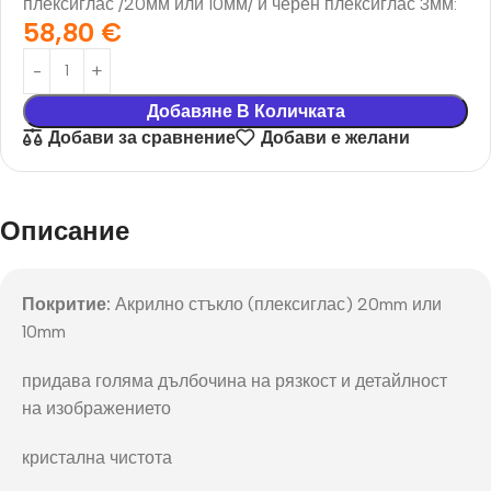
плексиглас /20мм или 10мм/ и черен плексиглас 3мм:
58,80
€
Добавяне В Количката
Добави за сравнение
Добави е желани
Описание
Покритие:
Акрилно стъкло (плексиглас) 20mm или
10mm
придава голяма дълбочина на рязкост и детайлност
на изображението
кристална чистота