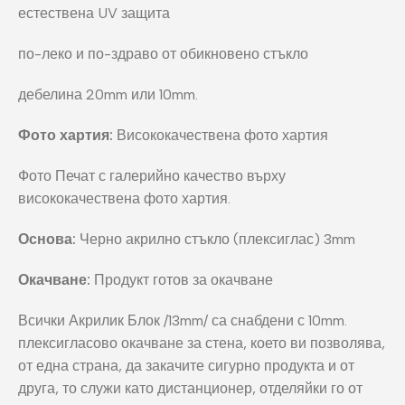
естествена UV защита
по-леко и по-здраво от обикновено стъкло
дебелина 20mm или 10mm.
Фото хартия:
Висококачествена фото хартия
Фото Печат с галерийно качество върху
висококачествена фото хартия.
Основа:
Черно акрилно стъкло (плексиглас) 3mm
Окачване:
Продукт готов за окачване
Всички Акрилик Блок /13mm/ са снабдени с 10mm.
плексигласово окачване за стена, което ви позволява,
от една страна, да закачите сигурно продукта и от
друга, то служи като дистанционер, отделяйки го от