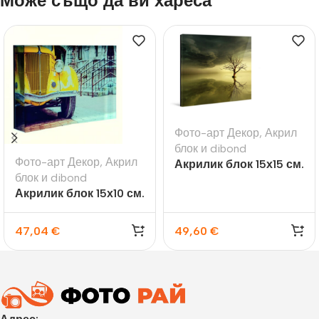
Може също да ви хареса
Фото-арт Декор
,
Акрил
блок и dibond
Фото-арт Декор
,
Акрил
Акрилик блок 15х15 см.
блок и dibond
/23 мм./
Акрилик блок 15х10 см.
/23 мм./
47,04
€
49,60
€