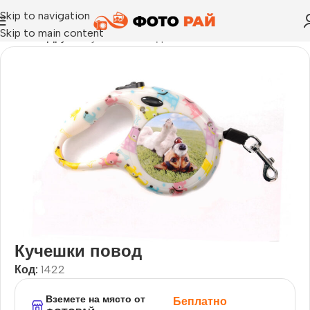
Skip to navigation
Skip to main content
Начало
›
Други
›
Кучешки повод
Кучешки повод
Код:
1422
Вземете на място от
Беплатно