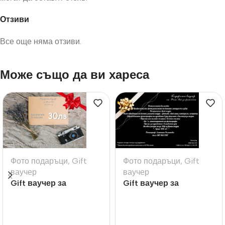
Отзиви
Все още няма отзиви.
Може също да ви хареса
Фото подаръци
,
Gift
Фото подаръци
,
Gift
ваучер
ваучер
Gift ваучер за
Gift ваучер за
принтиране на снимки
фотосесия