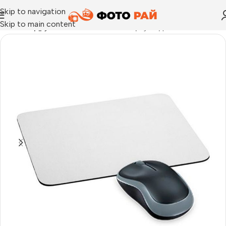
Skip to navigation
Skip to main content
Начало
›
Други
›
Печат на снимка върху подложка за мишка