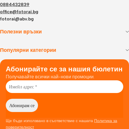
0884432839
office@fotorai.bg
fotorai@abv.bg
Полезни връзки
Популярни категории
Абонирайте се за нашия бюлетин
Получавайте всички най-нови промоции.
Ще бъде използвано в съответствие с нашата
Политика за
поверителност