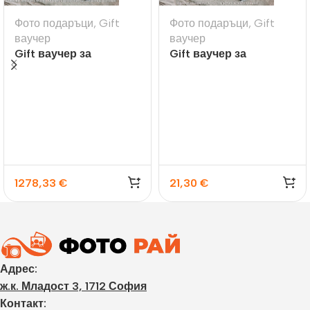
Фото подаръци
,
Gift
Фото подаръци
,
Gift
ваучер
ваучер
Gift ваучер за
Gift ваучер за
принтиране на снимки
принтиране на снимки
1278,33
€
21,30
€
Адрес:
ж.к. Младост 3, 1712 София
Контакт: