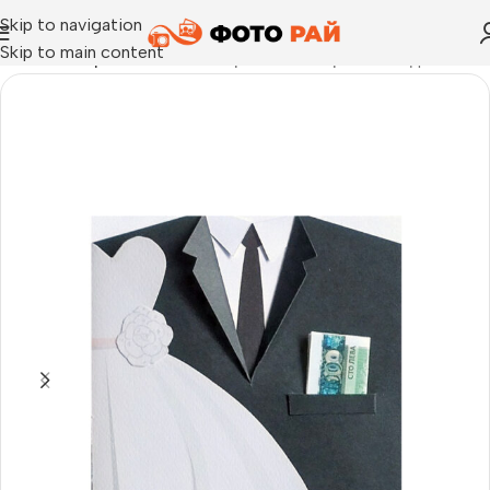
Skip to navigation
Skip to main content
Начало
›
Картички
›
Ръчно изработена картичка подходяща 