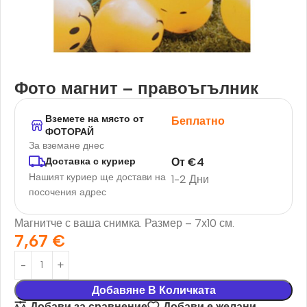
Фото магнит – правоъгълник
Вземете на място от
Беплатно
ФОТОРАЙ
За вземане днес
От
€
4
Доставка с куриер
Нашият куриер ще достави на
1-2 Дни
посочения адрес
Магнитче с ваша снимка. Размер – 7х10 см.
7,67
€
Добавяне В Количката
Добави за сравнение
Добави е желани