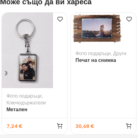
Може също да ви хареса
Фото подаръци
,
Други
Печат на снимка
върху камък с дъска
Фото подаръци
,
Ключодържатели
Метален
ключодържател –
ПРАВОЪГЪЛНИК за
7,24
€
30,68
€
две снимки