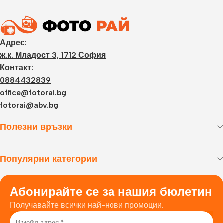
Адрес:
ж.к. Младост 3, 1712 София
Контакт:
0884432839
office@fotorai.bg
fotorai@abv.bg
Полезни връзки
Популярни категории
Абонирайте се за нашия бюлетин
Получавайте всички най-нови промоции.