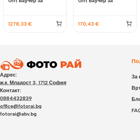
Gift ваучер за
Gift ваучер за
принтиране на
фотосесия
снимки
1278,33
€
170,43
€
По
Адрес:
За 
ж.к. Младост 3, 1712 София
Връ
Контакт:
0884432839
Бл
office@fotorai.bg
FA
fotorai@abv.bg