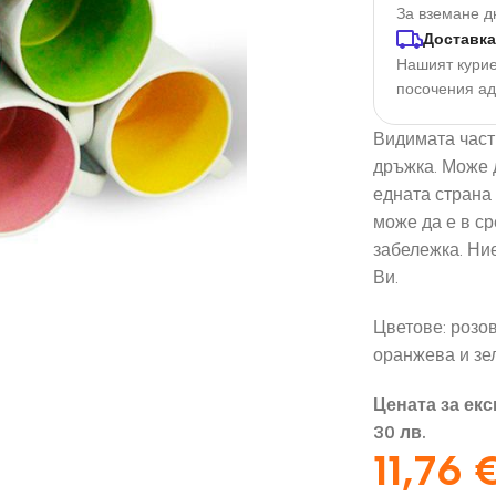
За вземане д
Доставка
Нашият курие
посочения а
Видимата част
дръжка. Може д
едната страна 
може да е в ср
забележка. Ни
Ви.
орация За
Текстил И
на
Подаръци
Цветове: розов
оранжева и зе
nd
Чаши
илик Бонд
Тениски
Цената за екс
30 лв.
ат върху
Възглавници
11,76
окартон
Торбички