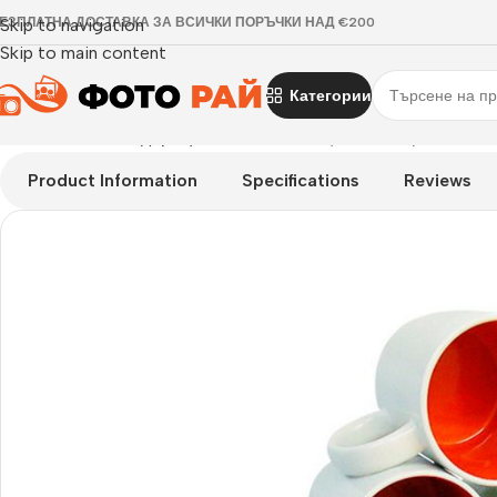
ЕЗПЛАТНА ДОСТАВКА ЗА ВСИЧКИ ПОРЪЧКИ НАД €200
Skip to navigation
Skip to main content
Категории
Начало
›
Фото подаръци
›
Бяла чаша с цветна вътрешност 
Product Information
Specifications
Reviews