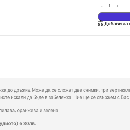
окнига
Фото пъзел 120
части
Магнити
Добави за
Ключодържатели
Други
ка до дръжка. Може да се сложат две снимки, три вертикалн
 бихте искали да бъде в забележка. Ние ще се свържем с Вас
лилава, оранжева и зелена.
удиото) е 30лв.