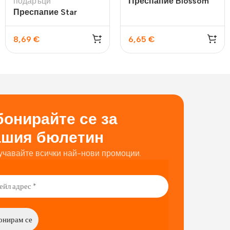
подаръци
Преспапие Blossom
Преспапие Star
8,69
€
6,65
€
онирайте се за
ашия бюлетин
учавайте всички най-нови промоции.