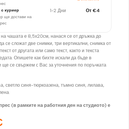
нес
1-2 Дни
От
€
4
 с куриер
р ще достави на
дрес
 на чашата е 8,5х20см, нанася се от дръжка до
а се сложат две снимки, три вертикални, снимка от
текст от другата или само текст, както и текста
едата. Опишете как бихте искали да бъде в
е ще се свържем с Вас за уточнения по поръчката
а, светло синя-тюркоазена, тъмно синя, лилава,
лена.
прес (в рамките на работния ден на студиото) е
€