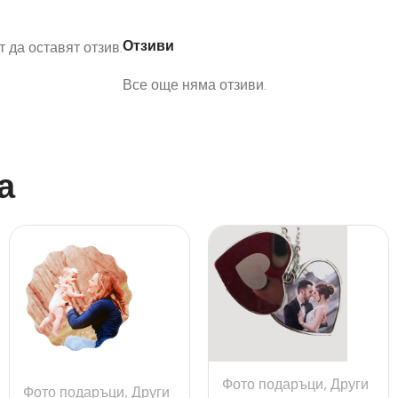
Отзиви
 да оставят отзив.
Все още няма отзиви.
а
Фото подаръци
,
Други
Фото подаръци
,
Други