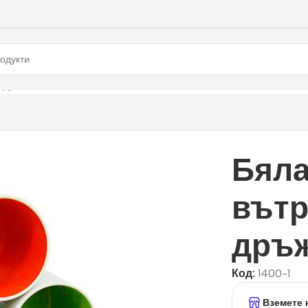
и дръжка
Бяла
вътр
дръ
Код:
1400-1
Вземете 