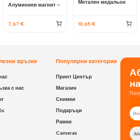
Метален медальон
Алуминиев магнит –
сърце
цвете
7,67
€
10,65
€
лезни връзки
Популярни категории
Аб
нас
Принт Център
н
зка с нас
Магазин
Пол
ог
Снимки
Qs
Подаръци
Рамки
Cameras