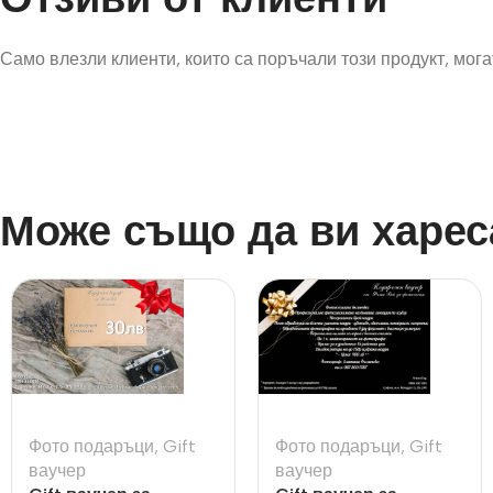
Само влезли клиенти, които са поръчали този продукт, могат
Може също да ви харес
Фото подаръци
,
Gift
Фото подаръци
,
Gift
ваучер
ваучер