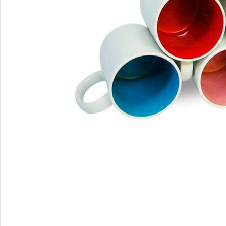
Снимки И
Дек
Постери
Сте
Снимки малък
Dibo
формат
Акр
Голям формат
Печ
Печат върху канава
пен