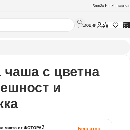
Блог
За Нас
Контакт
FA
Промоции
 чаша с цветна
ешност и
жка
на място от ФОТОРАЙ
Беплатно