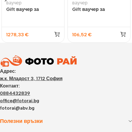
ваучер
ваучер
Gift ваучер за
Gift ваучер за
принтиране на снимки
фотосесия
1278,33
€
106,52
€
Адрес:
ж.к. Младост 3, 1712 София
Контакт:
0884432839
office@fotorai.bg
fotorai@abv.bg
Полезни връзки