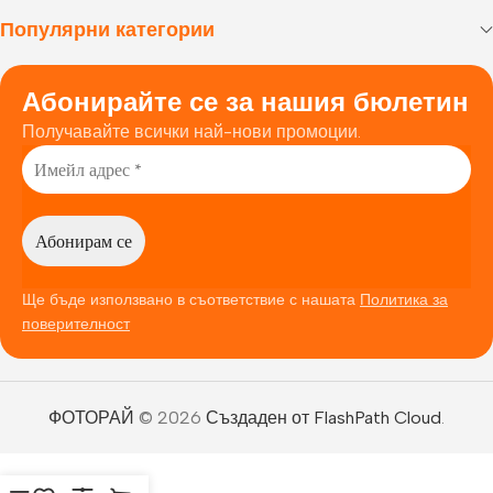
Популярни категории
Абонирайте се за нашия бюлетин
Получавайте всички най-нови промоции.
Ще бъде използвано в съответствие с нашата
Политика за
поверителност
ФОТОРАЙ
© 2026
Създаден от FlashPath Cloud
.