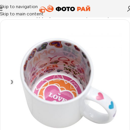
Skip to navigation
Skip to main content
Начало
›
Фото подаръци
›
Бяла чаша с цветна вътрешност 