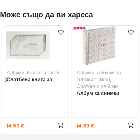
Може също да ви хареса
Албуми
,
Книга за гости
Албуми
,
Албуми за
Сватбена книга за
снимки с джоб
,
гости с надпис
Сватбени албуми
Wedding
Aлбум за снимки
Romance, 10×15
14,50
€
14,83
€