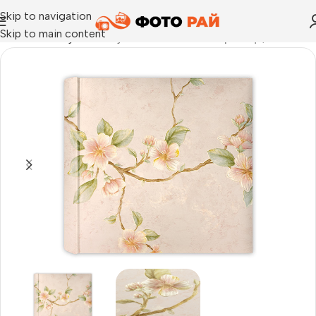
Skip to navigation
Skip to main content
Начало
›
Албуми
›
Албуми Louvre A с 40 страници, 24×24 с