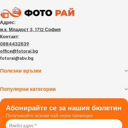
Адрес:
ж.к. Младост 3, 1712 София
Контакт:
0884432839
office@fotorai.bg
fotorai@abv.bg
Полезни връзки
Популярни категории
Абонирайте се за нашия бюлетин
Получавайте всички най-нови промоции.