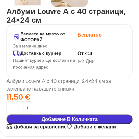
Албуми Louvre A с 40 страници,
24×24 см
Вземете на място от
Беплатно
ФОТОРАЙ
За вземане днес
От
€
4
Доставка с куриер
Нашият куриер ще достави на
1-2 Дни
посочения адрес
Албуми Louvre A с 40 страници, 24×24 см за
залепване на вашите снимки
11,50
€
Добавяне В Количката
Добави за сравнение
Добави е желани