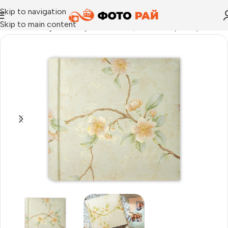
Skip to navigation
Skip to main content
Начало
›
Албуми
›
Албуми Louvre B, със 100 страници, 32×3