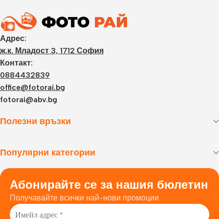
Адрес:
ж.к. Младост 3, 1712 София
Контакт:
0884432839
office@fotorai.bg
fotorai@abv.bg
Полезни връзки
Популярни категории
Абонирайте се за нашия бюлетин
Получавайте всички най-нови промоции.