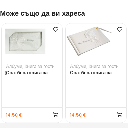
Може също да ви хареса
Албуми
,
Книга за гости
Албуми
,
Книга за гости
Сватбена книга за
Сватбена книга за
гости с надпис
гости с букет рози
Wedding
14,50
€
14,50
€