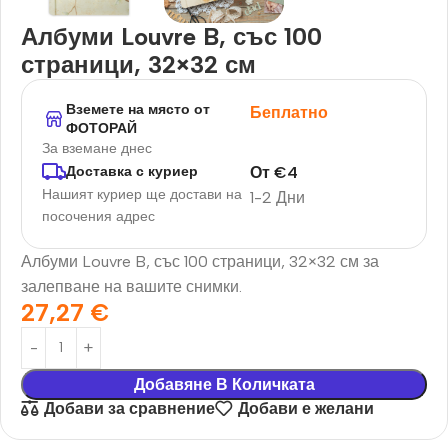
Албуми Louvre B, със 100
страници, 32×32 см
Вземете на място от
Беплатно
ФОТОРАЙ
За вземане днес
От
€
4
Доставка с куриер
Нашият куриер ще достави на
1-2 Дни
посочения адрес
Албуми Louvre B, със 100 страници, 32×32 см за
залепване на вашите снимки.
27,27
€
Добавяне В Количката
Добави за сравнение
Добави е желани