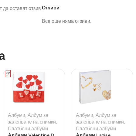
Отзиви
 да оставят отзив.
Все още няма отзиви.
а
Албуми
,
Албум за
Албуми
,
Албум за
залепване на снимки
,
залепване на снимки
,
Сватбени албуми
Сватбени албуми
Албуми Valentine D
Албуми Lazise