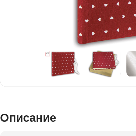
Снимки И
Дек
Постери
Сте
Снимки малък
Dibo
формат
Акр
Описание
Голям формат
Печ
Печат върху канава
пен