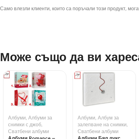
Само влезли клиенти, които са поръчали този продукт, могат
Може също да ви харес
Албуми
,
Албуми за
Албуми
,
Албум за
снимки с джоб
,
залепване на снимки
,
Сватбени албуми
Сватбени албуми
Албуми Romance –
Албуми Бял лукс