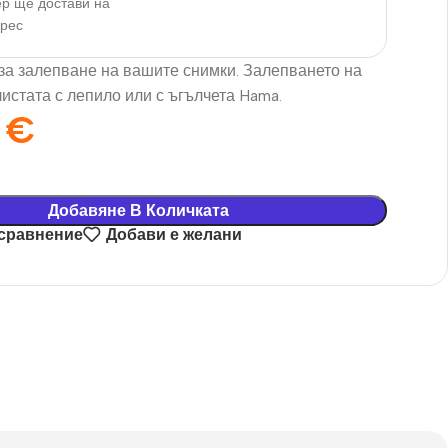
р ще достави на
дрес
за залепване на вашите снимки. Залепването на
истата с лепило или с ъгълчета Hama.
0
€
Добавяне В Количката
 сравнение
Добави е желани