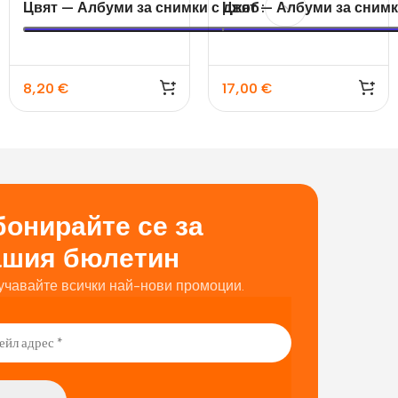
Цвят — Албуми за снимки с джоб
Цвят — Албуми за снимк
8,20
€
17,00
€
онирайте се за
ашия бюлетин
учавайте всички най-нови промоции.