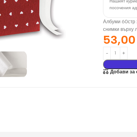
Нашият курие
посочения а
Албуми 60стр 
снимки върху л
53,0
Добави за
орация За
Текстил И
на
Подаръци
nd
Чаши
илик Бонд
Тениски
ат върху
Възглавници
окартон
Торбички