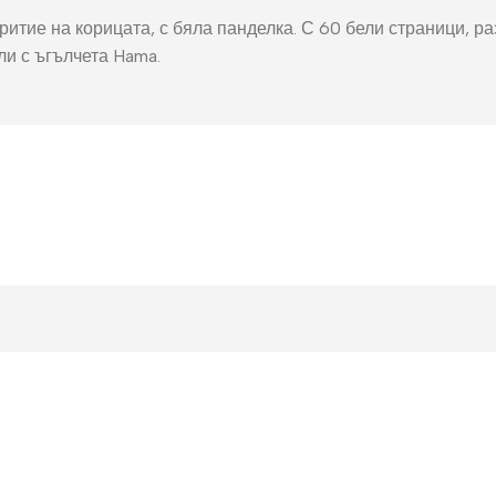
окнига
Фото пъзел 120
ритие на корицата, с бяла панделка. С 60 бели страници, р
части
ли с ъгълчета Hama.
Магнити
Ключодържатели
Други