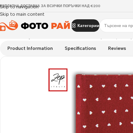
ЕЗПЛАТНА ДОСТАВКА ЗА ВСИЧКИ ПОРЪЧКИ НАД €200
Skip to navigation
Skip to main content
Категории
Начало
›
Албум за залепване на снимки
›
Албуми Червен лук
Product Information
Specifications
Reviews