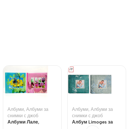
Албуми
,
Албуми за
Албуми
,
Албуми за
снимки с джоб
снимки с джоб
Албуми Лале,
Албум Limoges за
Слънчоглед за 120бр
200бр 10х15см