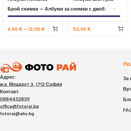
10х15 100бр и 200бр
Брой снимки — Албуми за снимки с джоб
6,50
€
–
12,00
€
53,00
€
По
Адрес:
За 
ж.к. Младост 3, 1712 София
Връ
Контакт:
0884432839
Бл
office@fotorai.bg
FA
fotorai@abv.bg