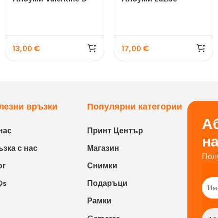
13,00
€
17,00
€
лезни връзки
Популярни категории
Аб
нас
Принт Център
н
зка с нас
Магазин
Пол
ог
Снимки
Qs
Подаръци
Рамки