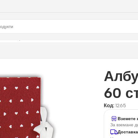
с, 60 стр.
Албу
60 с
Код:
1265
Вземете 
За вземане д
Доставка