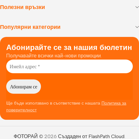
Полезни връзки
Популярни категории
Абонирайте се за нашия бюлетин
Получавайте всички най-нови промоции.
Ще бъде използвано в съответствие с нашата
Политика за
поверителност
ФОТОРАЙ
© 2026
Създаден от FlashPath Cloud
.