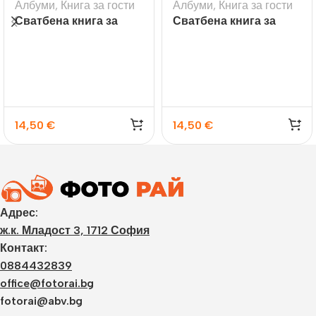
Албуми
,
Книга за гости
Албуми
,
Книга за гости
Сватбена книга за
Сватбена книга за
гости с надпис
гости с букет рози
Wedding
14,50
€
14,50
€
Адрес:
ж.к. Младост 3, 1712 София
Контакт:
0884432839
office@fotorai.bg
fotorai@abv.bg