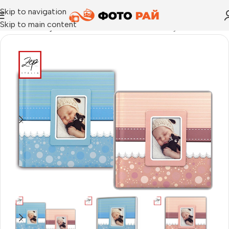
Skip to navigation
Skip to main content
Начало
›
Албум за залепване на снимки
›
Албуми Cinzia