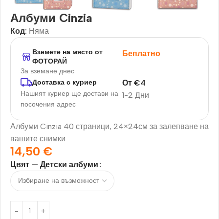
Албуми Cinzia
Код:
Няма
Вземете на място от
Беплатно
ФОТОРАЙ
За вземане днес
От
€
4
Доставка с куриер
Нашият куриер ще достави на
1-2 Дни
посочения адрес
Албуми Cinzia 40 страници, 24×24см за залепване на
вашите снимки
14,50
€
Цвят — Детски албуми