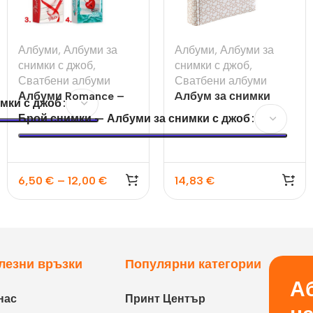
Албуми
,
Албуми за
Албуми
,
Албуми за
снимки с джоб
,
снимки с джоб
,
Сватбени албуми
Сватбени албуми
Албуми Romance –
Aлбум за снимки
мки с джоб
10х15 100бр и 200бр
Romance, 10×15
Брой снимки — Албуми за снимки с джоб
6,50
€
–
12,00
€
14,83
€
лезни връзки
Популярни категории
Аб
нас
Принт Център