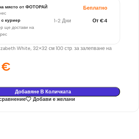
на място от ФОТОРАЙ
Беплатно
нес
1-2 Дни
От
€
4
 с куриер
р ще достави на
дрес
zabeth White, 32×32 см 100 стр. за залепване на
0
€
Добавяне В Количката
 сравнение
Добави е желани