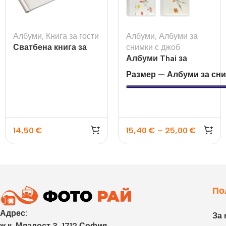
Албуми
,
Книга за гости
Албуми
,
Албуми за
Сватбена книга за
снимки с джоб
гости с букет рози
Албуми Thai за
200бр 10×15 или 13х18
Размер — Албуми за сни
14,50
€
15,40
€
–
25,00
€
По
Адрес:
За 
ж.к. Младост 3, 1712 София