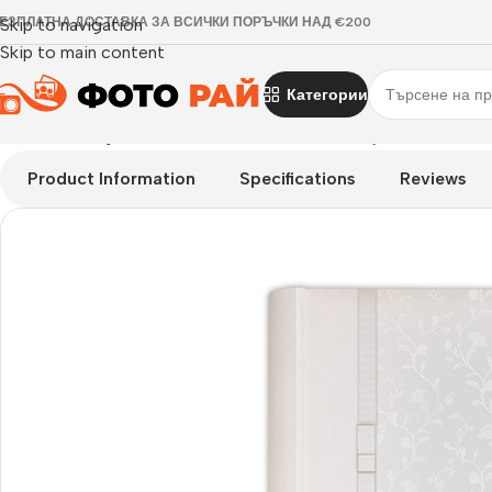
ЕЗПЛАТНА ДОСТАВКА ЗА ВСИЧКИ ПОРЪЧКИ НАД €200
Skip to navigation
Skip to main content
Категории
Начало
›
Албум за залепване на снимки
›
Албуми Elizabeth 
Product Information
Specifications
Reviews