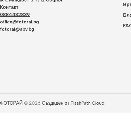
Връ
Контакт:
0884432839
Бл
office@fotorai.bg
FA
fotorai@abv.bg
ФОТОРАЙ
© 2026
Създаден от FlashPath Cloud
.