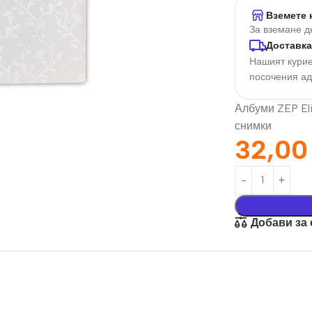
Вземете 
За вземане д
Доставка
Нашият курие
посочения а
Албуми ZEP Eli
снимки
32,0
орация За
Текстил И
на
Подаръци
Добави за
nd
Чаши
илик Бонд
Тениски
ат върху
Възглавници
окартон
Торбички