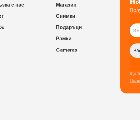
н
зка с нас
Магазин
Пол
ог
Снимки
Qs
Подаръци
Рамки
Cameras
Ще б
Поли