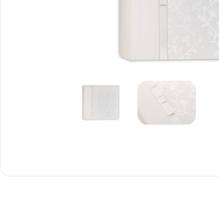
Снимки И
Дек
Постери
Сте
Снимки малък
Dibo
формат
Акр
Голям формат
Печ
Печат върху канава
пен