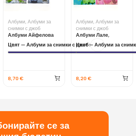
Албуми
,
Албуми за
Албуми
,
Албуми за
снимки с джоб
снимки с джоб
Албуми Айфелова
Албуми Лале,
кула, фотоапарат
Слънчоглед за 120бр
Цвят — Албуми за снимки с джоб
Цвят — Албуми за снимк
8,70
€
8,20
€
онирайте се за