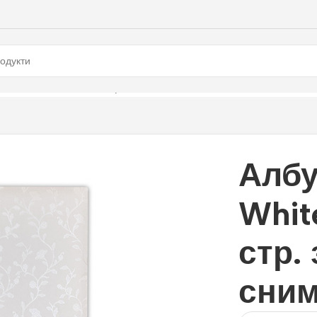
White, 32×32 см 100 стр. за залепване на снимки
Албу
Whit
стр.
сни