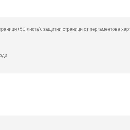
окнига
Фото пъзел 120
части
Магнити
 страници (50 листа), защитни страници от пергаментова ха
Ключодържатели
Други
води