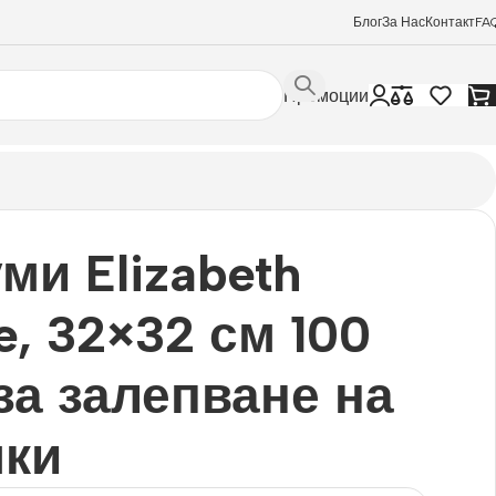
Блог
За Нас
Контакт
FA
Промоции
ми Elizabeth
e, 32×32 см 100
 за залепване на
мки