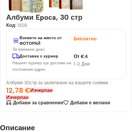
Албуми Epoca, 30 стр
Код:
1328
Вземете на място от
Беплатно
ФОТОРАЙ
За вземане днес
От
€
4
Доставка с куриер
Нашият куриер ще достави на
1-2 Дни
посочения адрес
Албуми 30стр за залепване на вашите снимки.
12,78
€
Изчерпан
Изчерпан
Добави за сравнение
Добави е желани
Описание