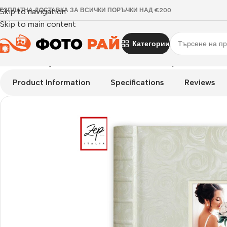
ЕЗПЛАТНА ДОСТАВКА ЗА ВСИЧКИ ПОРЪЧКИ НАД €200
Skip to navigation
Skip to main content
Категории
Начало
›
Албум за залепване на снимки
›
Албуми Eris
Product Information
Specifications
Reviews