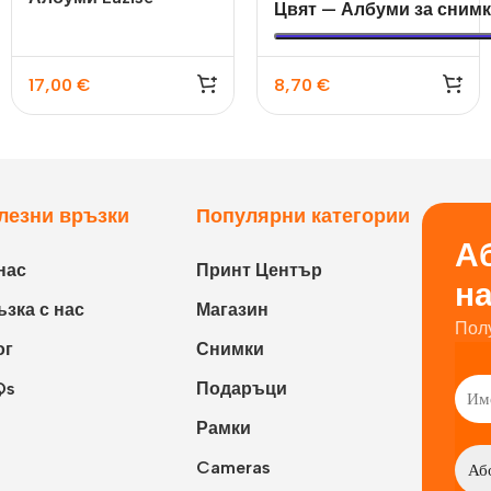
Цвят — Албуми за снимк
17,00
€
8,70
€
лезни връзки
Популярни категории
Аб
нас
Принт Център
н
зка с нас
Магазин
Пол
ог
Снимки
Qs
Подаръци
Рамки
Cameras