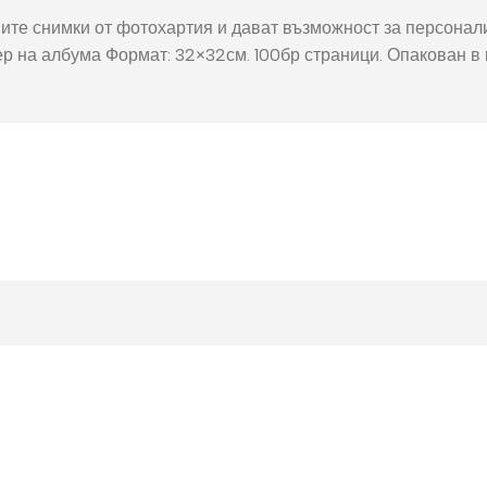
окнига
Фото пъзел 120
ите снимки от фотохартия и дават възможност за персонал
части
ер на албума Формат: 32×32см. 100бр страници. Опакован в 
Магнити
Ключодържатели
Други