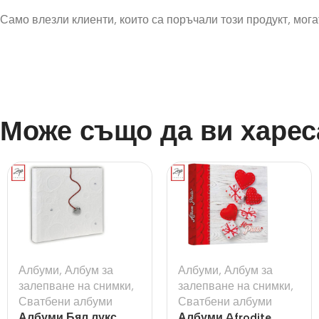
Само влезли клиенти, които са поръчали този продукт, могат
Може също да ви харес
Албуми
,
Албум за
Албуми
,
Албум за
залепване на снимки
,
залепване на снимки
,
Сватбени албуми
Сватбени албуми
Албуми Бял лукс
Албуми Afrodite