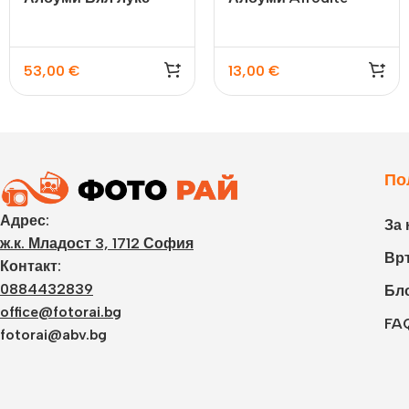
53,00
€
13,00
€
По
Адрес:
За 
ж.к. Младост 3, 1712 София
Връ
Контакт:
0884432839
Бл
office@fotorai.bg
FA
fotorai@abv.bg