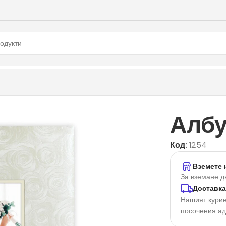
Албу
Код:
1254
Вземете 
За вземане д
Доставка
Нашият курие
посочения а