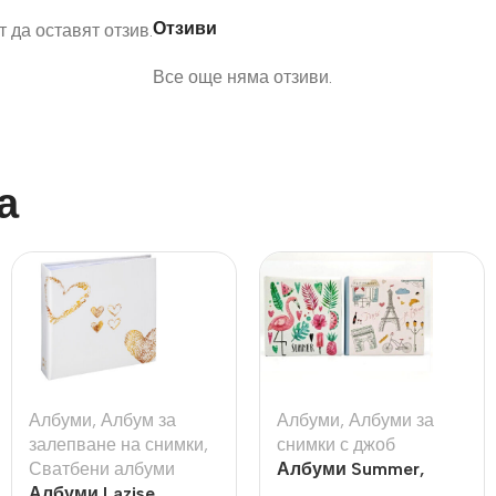
Отзиви
 да оставят отзив.
Все още няма отзиви.
а
Албуми
,
Албум за
Албуми
,
Албуми за
залепване на снимки
,
снимки с джоб
Сватбени албуми
Албуми Summer,
Албуми Lazise
Paris