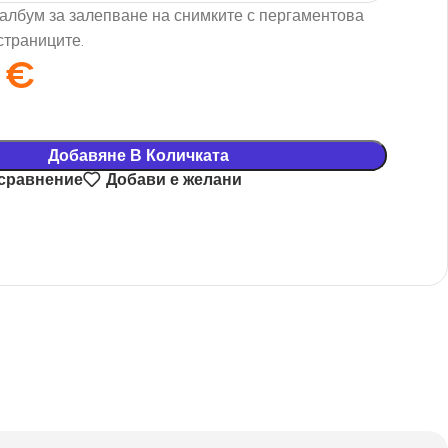
албум за залепване на снимките с пергаментова
страниците.
0
€
Добавяне В Количката
 сравнение
Добави е желани