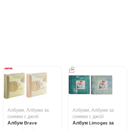
Албуми
,
Албуми за
Албуми
,
Албуми за
снимки с джоб
снимки с джоб
Албум Brave
Албум Limoges за
200бр 10х15см