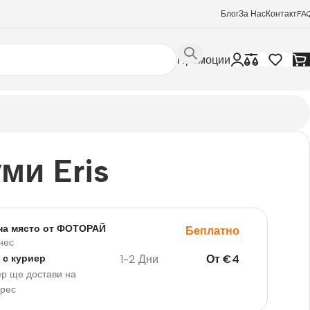
Блог
За Нас
Контакт
FA
Промоции
ми Eris
на място от ФОТОРАЙ
Беплатно
нес
1-2 Дни
От
€
4
 с куриер
р ще достави на
дрес