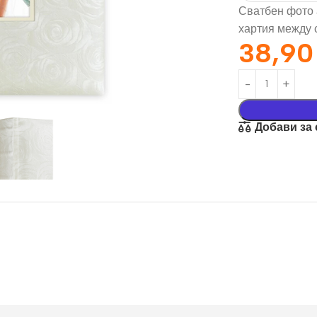
Сватбен фото 
хартия между 
38,9
Добави за
орация За
Текстил И
на
Подаръци
nd
Чаши
илик Бонд
Тениски
ат върху
Възглавници
окартон
Торбички