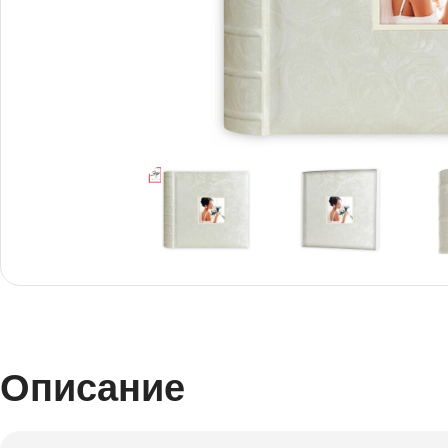
Снимки И
Дек
Постери
Сте
Снимки малък
Dibo
формат
Акр
Описание
Голям формат
Печ
Печат върху канава
пен