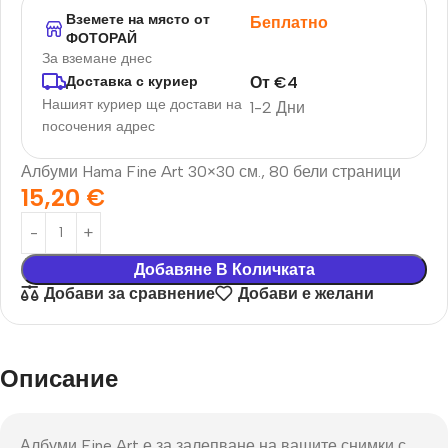
Вземете на място от
Беплатно
ФОТОРАЙ
За вземане днес
От
€
4
Доставка с куриер
Нашият куриер ще достави на
1-2 Дни
посочения адрес
Албуми Hama Fine Art 30×30 см., 80 бели страници
15,20
€
Добавяне В Количката
Добави за сравнение
Добави е желани
Описание
Албуми Fine Art е за залепване на вашите снимки с