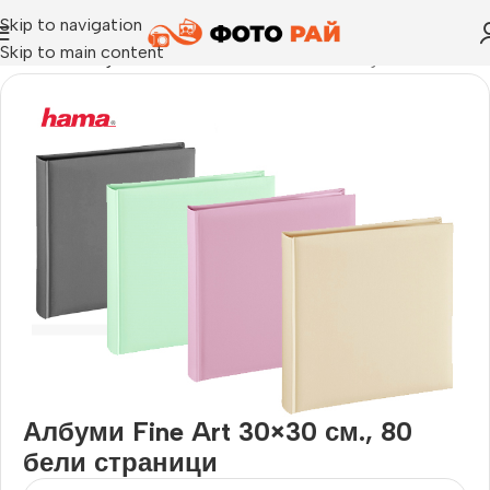
Skip to navigation
Skip to main content
Начало
›
Албум за залепване на снимки
›
Албуми Fine Art 3
Албуми Fine Art 30×30 см., 80
бели страници