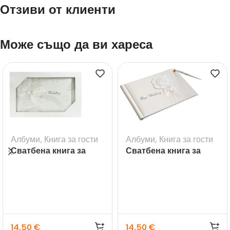
Отзиви от клиенти
Може също да ви хареса
Албуми
,
Книга за гости
Албуми
,
Книга за гости
Сватбена книга за
Сватбена книга за
гости с надпис
гости с букет рози
Wedding
14,50
€
14,50
€