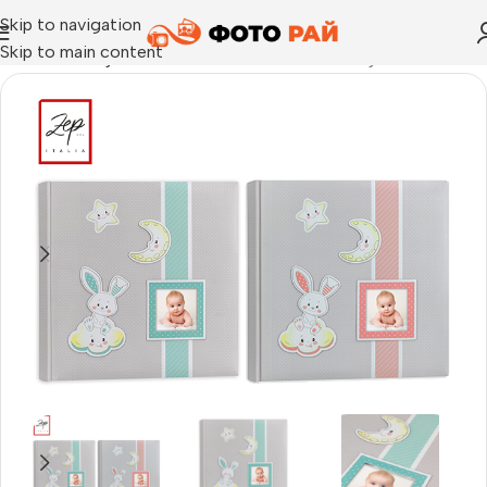
Skip to navigation
Skip to main content
Начало
›
Албум за залепване на снимки
›
Албуми Fred 40 с