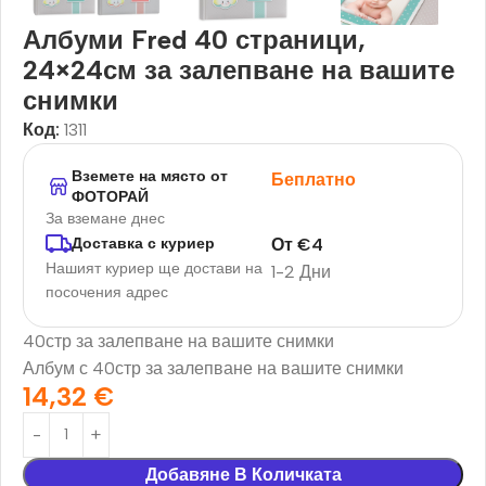
Албуми Fred 40 страници,
24×24см за залепване на вашите
снимки
Код:
1311
Вземете на място от
Беплатно
ФОТОРАЙ
За вземане днес
От
€
4
Доставка с куриер
Нашият куриер ще достави на
1-2 Дни
посочения адрес
40стр за залепване на вашите снимки
Албум с 40стр за залепване на вашите снимки
14,32
€
Добавяне В Количката