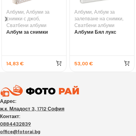
Албуми
,
Албуми за
Албуми
,
Албум за
снимки с джоб
,
залепване на снимки
,
Сватбени албуми
Сватбени албуми
Aлбум за снимки
Албуми Бял лукс
Romance, 10×15
14,83
€
53,00
€
Адрес:
ж.к. Младост 3, 1712 София
Контакт:
0884432839
office@fotorai.bg