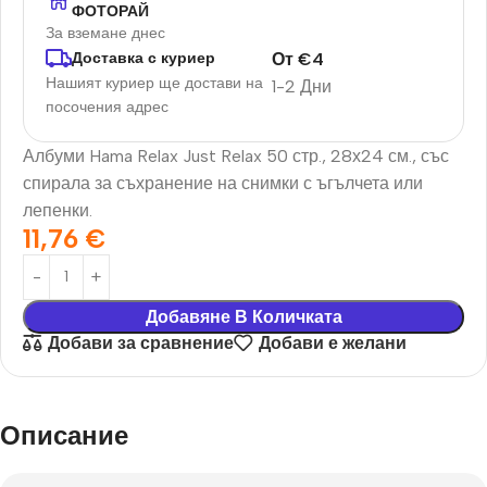
ФОТОРАЙ
За вземане днес
От
€
4
Доставка с куриер
Нашият куриер ще достави на
1-2 Дни
посочения адрес
Албуми Hama Relax Just Relax 50 стр., 28х24 см., със
спирала за съхранение на снимки с ъгълчета или
лепенки.
11,76
€
Добавяне В Количката
Добави за сравнение
Добави е желани
Описание