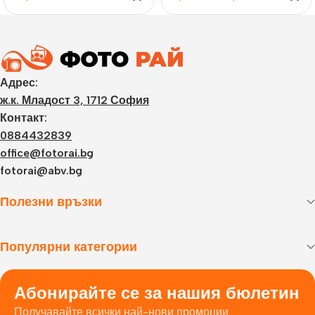
Адрес:
ж.к. Младост 3, 1712 София
Контакт:
0884432839
office@fotorai.bg
fotorai@abv.bg
Полезни връзки
Популярни категории
Абонирайте се за нашия бюлетин
Получавайте всички най-нови промоции.