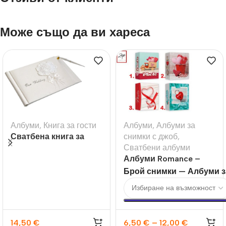
Може също да ви хареса
Албуми
,
Книга за гости
Албуми
,
Албуми за
Сватбена книга за
снимки с джоб
,
гости с букет рози
Сватбени албуми
Албуми Romance –
10х15 100бр и 200бр
Брой снимки — Албуми з
14,50
€
6,50
€
–
12,00
€