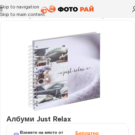
Skip to navigation
Skip to main content
Начало
›
Албум за залепване на снимки
›
Албуми Just Relax
Албуми Just Relax
Вземете на място от
Беплатно