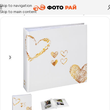
Skip to navigation
Skip to main content
Начало
›
Албум за залепване на снимки
›
Албуми Lazise