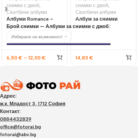
снимки с джоб
,
снимки с джоб
,
Сватбени албуми
Сватбени албуми
Албуми Romance –
Aлбум за снимки
10х15 100бр и 200бр
Romance, 10×15
Брой снимки — Албуми за снимки с джоб
6,50
€
–
12,00
€
14,83
€
Адрес:
ж.к. Младост 3, 1712 София
Контакт:
0884432839
office@fotorai.bg
fotorai@abv.bg