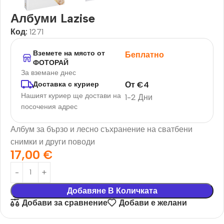
Албуми Lazise
Код:
1271
Вземете на място от
Беплатно
ФОТОРАЙ
За вземане днес
От
€
4
Доставка с куриер
Нашият куриер ще достави на
1-2 Дни
посочения адрес
Албум за бързо и лесно съхранение на сватбени
снимки и други поводи
17,00
€
Добавяне В Количката
Добави за сравнение
Добави е желани