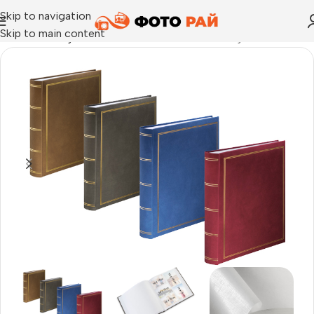
Skip to navigation
Skip to main content
Начало
›
Албум за залепване на снимки
›
Албуми London Su