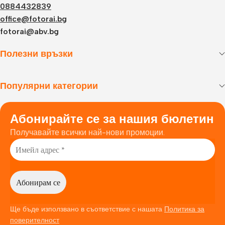
0884432839
office@fotorai.bg
fotorai@abv.bg
Полезни връзки
Популярни категории
Абонирайте се за нашия бюлетин
Получавайте всички най-нови промоции.
Ще бъде използвано в съответствие с нашата
Политика за
поверителност