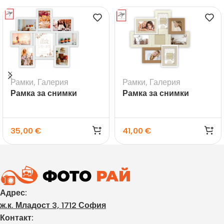
Рамки
,
Галерия
Рамки
,
Галерия
Рамка за снимки
Рамка за снимки
галерия Riace
галерия Livigno – 8бр.
35,00
€
41,00
€
Адрес:
ж.к. Младост 3, 1712 София
Контакт: