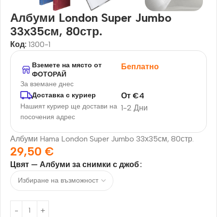
Албуми London Super Jumbo
33х35см, 80стр.
Код:
1300-1
Вземете на място от
Беплатно
ФОТОРАЙ
За вземане днес
От
€
4
Доставка с куриер
Нашият куриер ще достави на
1-2 Дни
посочения адрес
Албуми Hama London Super Jumbo 33х35см, 80стр.
29,50
€
Цвят — Албуми за снимки с джоб