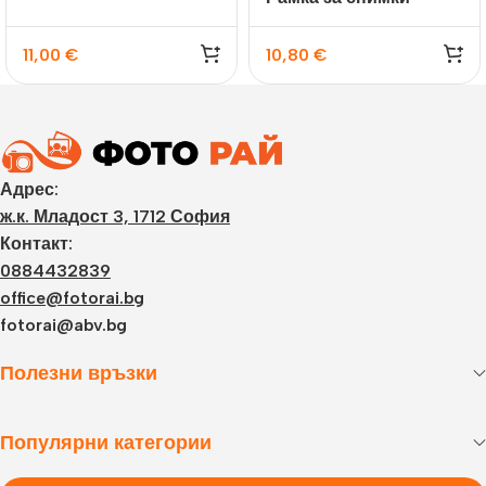
галерия Visby бяла
11,00
€
10,80
€
Адрес:
ж.к. Младост 3, 1712 София
Контакт:
0884432839
office@fotorai.bg
fotorai@abv.bg
Полезни връзки
Популярни категории