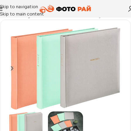
Skip to navigation
Skip to main content
Начало
›
Албум за залепване на снимки
›
Албуми Memories