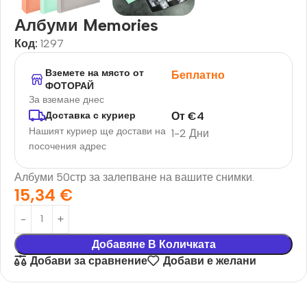
Албуми Memories
Код:
1297
Вземете на място от
Беплатно
ФОТОРАЙ
За вземане днес
От
€
4
Доставка с куриер
Нашият куриер ще достави на
1-2 Дни
посочения адрес
Албуми 50стр за залепване на вашите снимки.
15,34
€
Добавяне В Количката
Добави за сравнение
Добави е желани