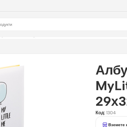
yLittle Me 60стр. 29х32 см.
Албу
MyLi
29х3
Код:
1304
Вземете 