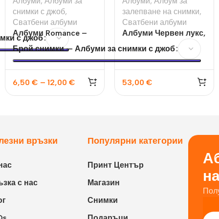
Албуми
,
Албуми за
Албуми
,
Албум за
снимки с джоб
,
залепване на снимки
,
Сватбени албуми
Сватбени албуми
Албуми Romance –
Албуми Червен лукс,
мки с джоб
10х15 100бр и 200бр
60 стр.
Брой снимки — Албуми за снимки с джоб
6,50
€
–
12,00
€
53,00
€
лезни връзки
Популярни категории
Аб
нас
Принт Център
н
зка с нас
Магазин
Пол
ог
Снимки
Qs
Подаръци