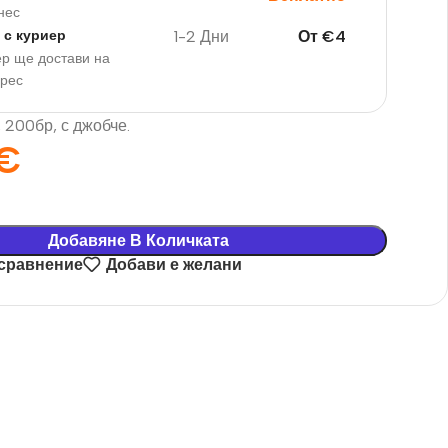
нес
1-2 Дни
От
€
4
 с куриер
р ще достави на
дрес
, 200бр, с джобче.
€
Добавяне В Количката
 сравнение
Добави е желани