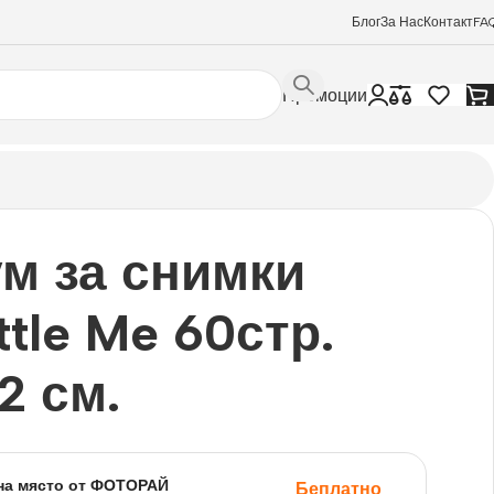
Блог
За Нас
Контакт
FA
Промоции
м за снимки
ttle Me 60стр.
2 см.
на място от ФОТОРАЙ
Беплатно