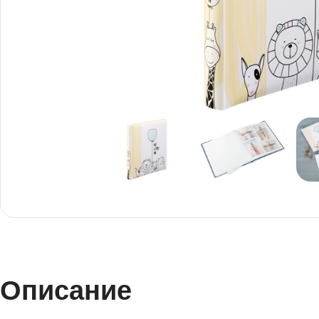
Снимки И
Дек
Постери
Сте
Снимки малък
Dibo
формат
Акр
Голям формат
Описание
Печ
Печат върху канава
пен