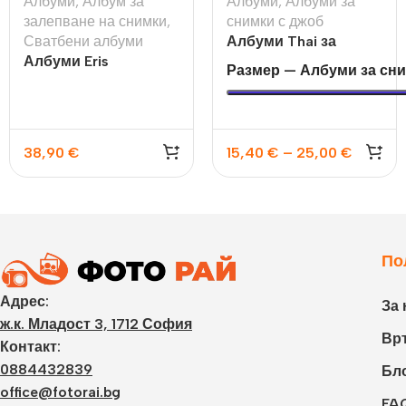
Албуми
,
Албум за
Албуми
,
Албуми за
залепване на снимки
,
снимки с джоб
Сватбени албуми
Албуми Thai за
Албуми Eris
200бр 10×15 или 13х18
Размер — Албуми за сни
38,90
€
15,40
€
–
25,00
€
По
Адрес:
За 
ж.к. Младост 3, 1712 София
Връ
Контакт:
0884432839
Бл
office@fotorai.bg
FA