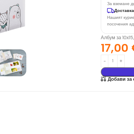
За вземане д
Доставка
Нашият курие
посочения а
Албум за 10х15
17,00
орация За
Текстил И
Добави за
на
Подаръци
nd
Чаши
илик Бонд
Тениски
ат върху
Възглавници
окартон
Торбички