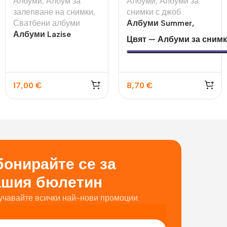
Албуми
,
Албум за
Албуми
,
Албуми за
залепване на снимки
,
снимки с джоб
Сватбени албуми
Албуми Summer,
Албуми Lazise
Paris
Цвят — Албуми за снимк
17,00
€
8,70
€
онирайте се за
ашия бюлетин
учавайте всички най-нови промоции.