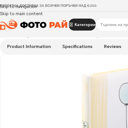
ЕЗПЛАТНА ДОСТАВКА ЗА ВСИЧКИ ПОРЪЧКИ НАД €200
Skip to navigation
Skip to main content
Категории
Начало
›
Албум за залепване на снимки
›
Албум за снимки M
Product Information
Specifications
Reviews