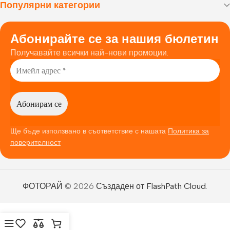
Популярни категории
Абонирайте се за нашия бюлетин
Получавайте всички най-нови промоции.
Ще бъде използвано в съответствие с нашата
Политика за
поверителност
ФОТОРАЙ
© 2026
Създаден от FlashPath Cloud
.