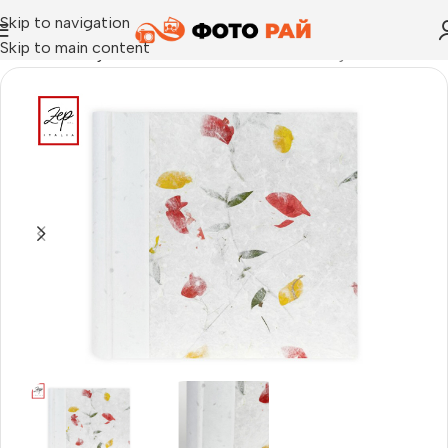
Skip to navigation
Skip to main content
Начало
›
Албум за залепване на снимки
›
Албуми Tibet, 40с