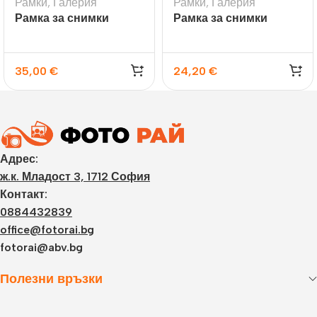
Рамки
,
Галерия
Рамки
,
Галерия
Рамка за снимки
Рамка за снимки
галерия Riace
галерия Bormio за 6
снимки
35,00
€
24,20
€
Адрес:
ж.к. Младост 3, 1712 София
Контакт:
0884432839
office@fotorai.bg
fotorai@abv.bg
Полезни връзки