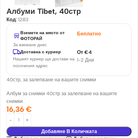
Албуми Tibet, 40стр
Код:
1283
Вземете на място от
Беплатно
ФОТОРАЙ
За вземане днес
От
€
4
Доставка с куриер
Нашият куриер ще достави на
1-2 Дни
посочения адрес
40стр, за залепване на вашите снимки
Албум за снимки 40стр за залепване на вашите
снимки.
16,36
€
Добавяне В Количката