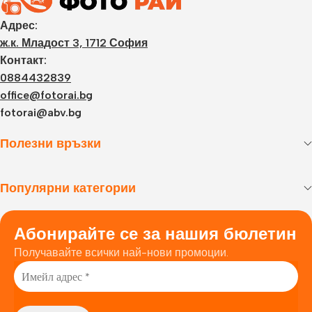
Адрес:
ж.к. Младост 3, 1712 София
Контакт:
0884432839
office@fotorai.bg
fotorai@abv.bg
Полезни връзки
Популярни категории
Абонирайте се за нашия бюлетин
Получавайте всички най-нови промоции.