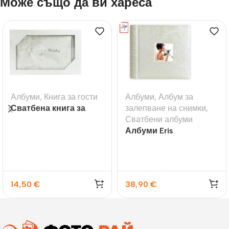
Може също да ви хареса
Албуми
,
Книга за гости
Албуми
,
Албум за
Сватбена книга за
залепване на снимки
,
гости с надпис
Сватбени албуми
Wedding
Албуми Eris
14,50
€
38,90
€