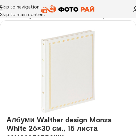
Skip to navigation
Skip to main content
Начало
›
Албум за залепване на снимки
›
Албуми Walther de
Албуми Walther design Monza
White 26×30 см., 15 листа