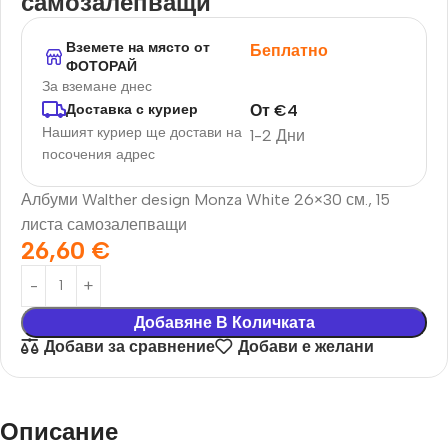
самозалепващи
Вземете на място от
Беплатно
ФОТОРАЙ
За вземане днес
От
€
4
Доставка с куриер
Нашият куриер ще достави на
1-2 Дни
посочения адрес
Албуми Walther design Monza White 26×30 см., 15
листа самозалепващи
26,60
€
Добавяне В Количката
Добави за сравнение
Добави е желани
Описание