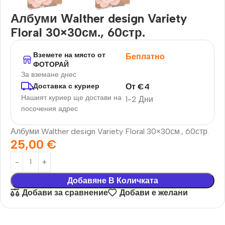
Албуми Walther design Variety
Floral 30×30см., 60стр.
Вземете на място от
Беплатно
ФОТОРАЙ
За вземане днес
От
€
4
Доставка с куриер
Нашият куриер ще достави на
1-2 Дни
посочения адрес
Албуми Walther design Variety Floral 30×30см., 60стр.
25,00
€
Добавяне В Количката
Добави за сравнение
Добави е желани