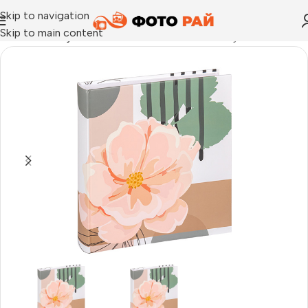
Skip to navigation
Skip to main content
Начало
›
Албум за залепване на снимки
›
Албуми Walther des