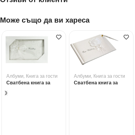
Може също да ви хареса
Албуми
,
Книга за гости
Албуми
,
Книга за гости
Сватбена книга за
Сватбена книга за
гости с надпис
гости с букет рози
Wedding