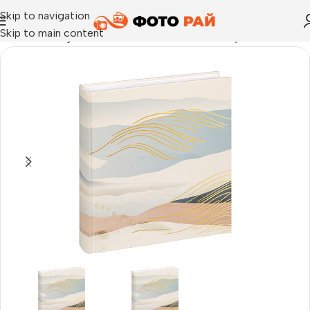
Skip to navigation
Skip to main content
Начало
›
Албум за залепване на снимки
›
Албум Walther desi