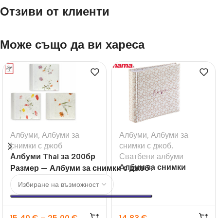
Отзиви от клиенти
Може също да ви хареса
Албуми
,
Албуми за
Албуми
,
Албуми за
снимки с джоб
снимки с джоб
,
Албуми Thai за 200бр
Сватбени албуми
10×15 или 13х18
Aлбум за снимки
Размер — Албуми за снимки с джоб
Romance, 10×15
15,40
€
–
25,00
€
14,83
€