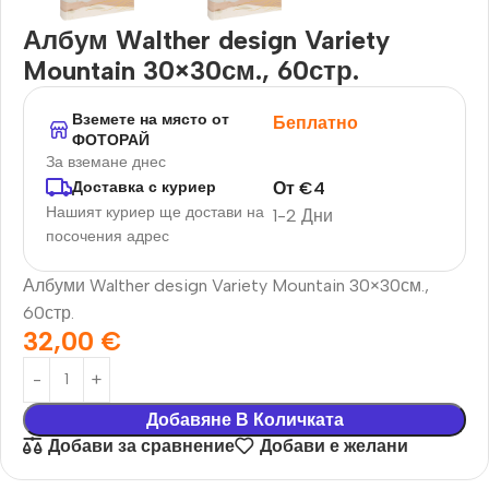
Албум Walther design Variety
Mountain 30×30см., 60стр.
Вземете на място от
Беплатно
ФОТОРАЙ
За вземане днес
От
€
4
Доставка с куриер
Нашият куриер ще достави на
1-2 Дни
посочения адрес
Албуми Walther design Variety Mountain 30×30см.,
60стр.
32,00
€
Добавяне В Количката
Добави за сравнение
Добави е желани