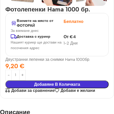
Фотолепенки Hama 1000 бр.
Вземете на място от
Беплатно
ФОТОРАЙ
За вземане днес
От
€
4
Доставка с куриер
Нашият куриер ще достави на
1-2 Дни
посочения адрес
Двустранни лепенки за снимки Hama 1000бр.
9,20
€
Добавяне В Количката
Добави за сравнение
Добави е желани
Описание