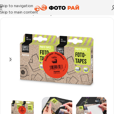
Skip to navigation
Skip to main content
Начало
›
Аксесоари за албуми
›
Фотолепенки Hama 1000 бр.