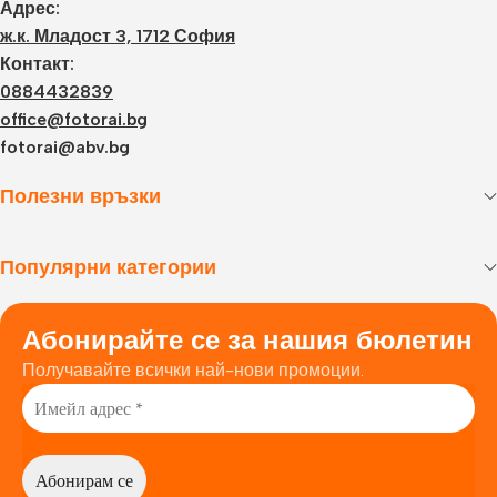
Адрес:
ж.к. Младост 3, 1712 София
Контакт:
0884432839
office@fotorai.bg
fotorai@abv.bg
Полезни връзки
Популярни категории
Абонирайте се за нашия бюлетин
Получавайте всички най-нови промоции.