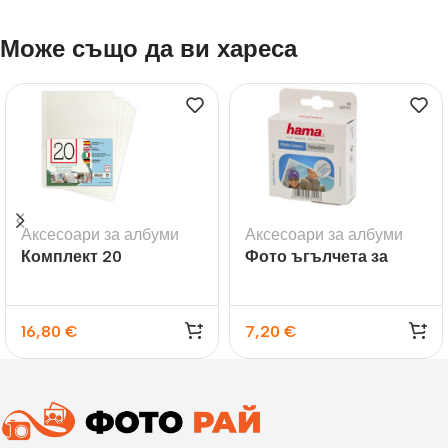
Може също да ви хареса
Аксесоари за албуми
Аксесоари за албуми
Комплект 20
Фото ъгълчета за
самозалепващи листа
снимки
за албуми Madrid
16,80
€
7,20
€