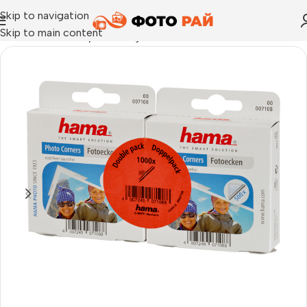
Skip to navigation
Skip to main content
Начало
›
Аксесоари за албуми
›
Фото ъгълчета за снимки 2х