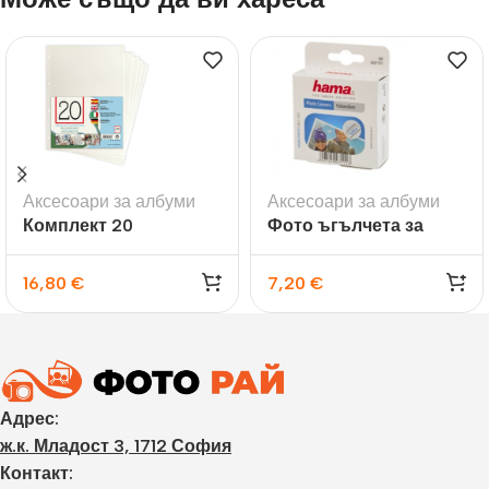
Аксесоари за албуми
Аксесоари за албуми
Комплект 20
Фото ъгълчета за
самозалепващи листа
снимки
за албуми Madrid
16,80
€
7,20
€
Адрес:
ж.к. Младост 3, 1712 София
Контакт: