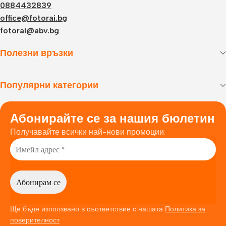
0884432839
office@fotorai.bg
fotorai@abv.bg
Полезни връзки
Популярни категории
Абонирайте се за нашия бюлетин
Получавайте всички най-нови промоции.
Ще бъде използвано в съответствие с нашата
Политика за
поверителност