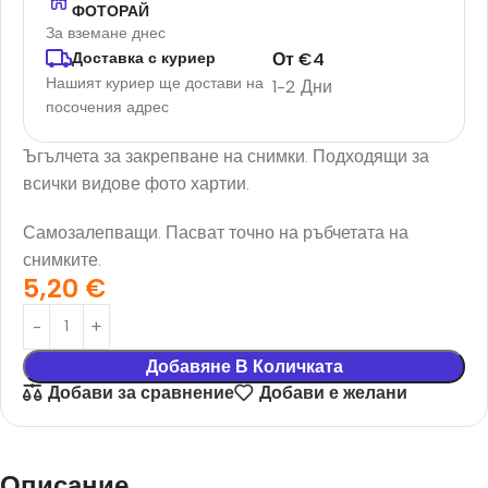
ФОТОРАЙ
За вземане днес
От
€
4
Доставка с куриер
Нашият куриер ще достави на
1-2 Дни
посочения адрес
Ъгълчета за закрепване на снимки. Подходящи за
всички видове фото хартии.
Самозалепващи. Пасват точно на ръбчетата на
снимките.
5,20
€
Добавяне В Количката
Добави за сравнение
Добави е желани
Описание