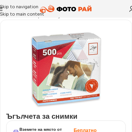
Skip to navigation
Skip to main content
Начало
›
Аксесоари за албуми
›
Ъгълчета за снимки
Ъгълчета за снимки
Вземете на място от
Беплатно