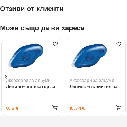
Отзиви от клиенти
Може също да ви хареса
Аксесоари за албуми
Аксесоари за албуми
Лепило-апликатор за
Лепило-пълнител за
залепване на снимки
апликатор за
Hama Quick-Fix, 12 m
залепване на снимки
Hama Quick-Fix, 2×12 m
8,18
€
10,74
€