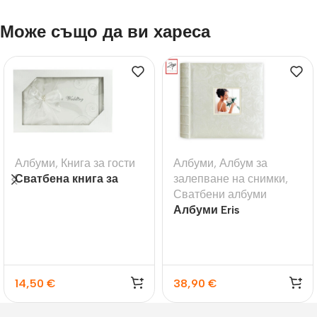
Може също да ви хареса
Албуми
,
Книга за гости
Албуми
,
Албум за
Сватбена книга за
залепване на снимки
,
гости с надпис
Сватбени албуми
Wedding
Албуми Eris
14,50
€
38,90
€