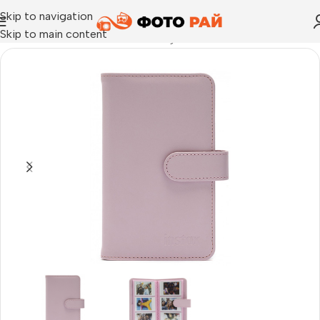
Skip to navigation
Skip to main content
Начало
›
FUJIFILM INSTAX
›
Албум за моментални снимки Fuji