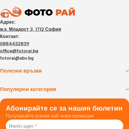
Адрес:
ж.к. Младост 3, 1712 София
Контакт:
0884432839
office@fotorai.bg
fotorai@abv.bg
Полезни връзки
Популярни категории
Абонирайте се за нашия бюлетин
Получавайте всички най-нови промоции.