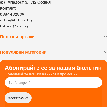
ж.к. Младост 3, 1712 София
Контакт:
0884432839
office@fotorai.bg
fotorai@abv.bg
Полезни връзки
Популярни категории
Абонирайте се за нашия бюлетин
Получавайте всички най-нови промоции.